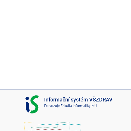
I
Informační systém VŠZDRAV
S
Provozuje
Fakulta informatiky MU
V
Š
Z
D