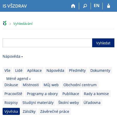
P
P
P
P
EN
IS VŠZDRAV
ř
ř
ř
ř
e
e
e
e
s
s
s
s
>
Vyhledávání
k
k
k
k
o
o
o
o
č
č
č
č
i
i
i
i
t
t
t
t
n
n
n
n
Nápověda
a
a
a
a
h
h
o
p
o
l
b
a
Vše
Lidé
Aplikace
Nápověda
Předměty
Dokumenty
r
a
s
t
Méně agend
n
v
a
i
Diskuse
Místnosti
Můj web
Obchodní centrum
í
i
h
č
l
č
k
Pracoviště
Programy a obory
Publikace
Rady a komise
i
k
u
š
u
Rozpisy
Studijní materiály
Školní weby
Úřadovna
t
Vývěska
Záložky
Závěrečné práce
u