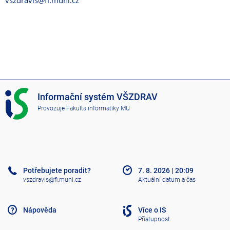
vszdravis@fi.muni.cz
I
Informační systém VŠZDRAV
S
Provozuje
Fakulta informatiky MU
V
Š
Z
D
R
A
Potřebujete poradit?
7. 8. 2026
|
20:09
V
vszdravis@fi.muni.cz
Aktuální datum a čas
Nápověda
Více o IS
Přístupnost