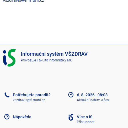
vszdravis@fi.muni.cz
I
Informační systém VŠZDRAV
S
Provozuje
Fakulta informatiky MU
V
Š
Z
D
R
A
Potřebujete poradit?
6. 8. 2026
|
08:03
V
vszdravis@fi.muni.cz
Aktuální datum a čas
Nápověda
Více o IS
Přístupnost