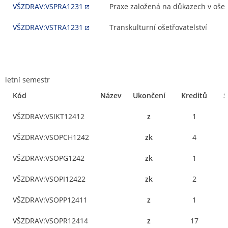
VŠZDRAV:VSPRA1231
Praxe založená na důkazech v ošetř
VŠZDRAV:VSTRA1231
Transkulturní ošetřovatelství
letní semestr
Kód
Název
Ukončení
Kreditů
S
VŠZDRAV:VSIKT12412
z
1
VŠZDRAV:VSOPCH1242
zk
4
VŠZDRAV:VSOPG1242
zk
1
VŠZDRAV:VSOPI12422
zk
2
VŠZDRAV:VSOPP12411
z
1
VŠZDRAV:VSOPR12414
z
17