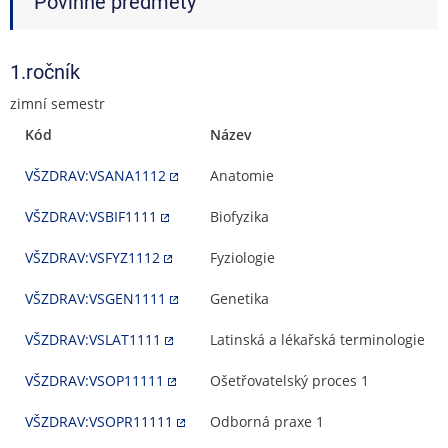
Povinné předměty
1.ročník
zimní semestr
Kód
Název
VŠZDRAV:VSANA1112
Anatomie
VŠZDRAV:VSBIF1111
Biofyzika
VŠZDRAV:VSFYZ1112
Fyziologie
VŠZDRAV:VSGEN1111
Genetika
VŠZDRAV:VSLAT1111
Latinská a lékařská terminologie
VŠZDRAV:VSOP11111
Ošetřovatelský proces 1
VŠZDRAV:VSOPR11111
Odborná praxe 1