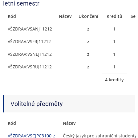
letní semestr
Kód
Název
Ukončení
Kreditů
Sem
VŠZDRAV:VSANJ11212
z
1
VŠZDRAV:VSFRJ11212
z
1
VŠZDRAV:VSNEJ11212
z
1
VŠZDRAV:VSRUJ11212
z
1
4 kredity
Volitelné předměty
Kód
Název
VŠZDRAV:VSCJPC3100
Český jazyk pro zahraniční studenty