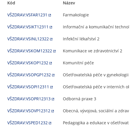
Kód
Název
VŠZDRAV:VSFAR1231
Farmakologie
VŠZDRAV:VSIKT12311
Informační a komunikační technolog
VŠZDRAV:VSINL12322
Infekční lékařství 2
VŠZDRAV:VSKOM12322
Komunikace ve zdravotnictví 2
VŠZDRAV:VSKOP1232
Komunitní péče
VŠZDRAV:VSOPGP1232
Ošetřovatelská péče v gynekologii 
VŠZDRAV:VSOPI12311
Ošetřovatelská péče v interních o
VŠZDRAV:VSOPR12313
Odborná praxe 3
VŠZDRAV:VSOVP12312
Obecná, vývojová, sociální a zdrav
VŠZDRAV:VSPED1232
Pedagogika a edukace v ošetřovatel