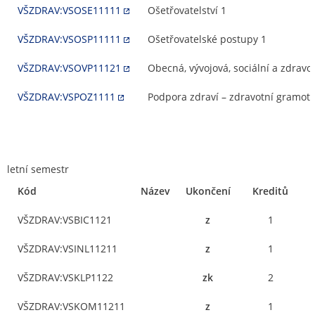
VŠZDRAV:VSOSE11111
Ošetřovatelství 1
VŠZDRAV:VSOSP11111
Ošetřovatelské postupy 1
VŠZDRAV:VSOVP11121
Obecná, vývojová, sociální a zdravo
VŠZDRAV:VSPOZ1111
Podpora zdraví – zdravotní gramot
letní semestr
Kód
Název
Ukončení
Kreditů
VŠZDRAV:VSBIC1121
z
1
VŠZDRAV:VSINL11211
z
1
VŠZDRAV:VSKLP1122
zk
2
VŠZDRAV:VSKOM11211
z
1