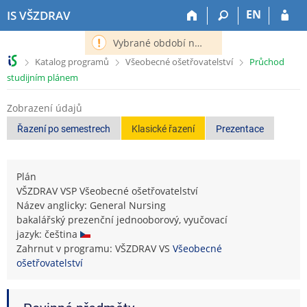
P
P
P
P
EN
IS VŠZDRAV
ř
ř
ř
ř
e
e
e
e
Vybrané období nemá definováno následující období.
s
s
s
s
>
>
>
Katalog programů
Všeobecné ošetřovatelství
Průchod
k
k
k
k
studijním plánem
o
o
o
o
č
č
č
č
Zobrazení údajů
i
i
i
i
t
t
t
t
Řazení po semestrech
Klasické řazení
Prezentace
n
n
n
n
a
a
a
a
h
h
o
p
Plán
o
l
b
a
VŠZDRAV VSP Všeobecné ošetřovatelství
r
a
s
t
Název anglicky: General Nursing
n
v
a
i
bakalářský prezenční jednooborový, vyučovací
í
i
h
č
jazyk: čeština
l
č
k
Zahrnut v programu: VŠZDRAV VS
Všeobecné
i
k
u
ošetřovatelství
š
u
t
u