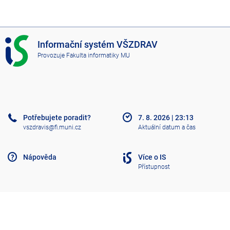
I
Informační systém VŠZDRAV
S
Provozuje
Fakulta informatiky MU
V
Š
Z
D
R
A
Potřebujete poradit?
7. 8. 2026
|
23:13
V
vszdravis@fi.muni.cz
Aktuální datum a čas
Nápověda
Více o IS
Přístupnost
Klasický IS