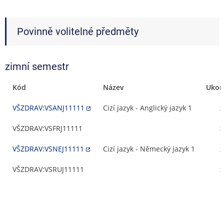
Povinně volitelné předměty
zimní semestr
Kód
Název
Ukon
VŠZDRAV:VSANJ11111
Cizí jazyk - Anglický jazyk 1
z
VŠZDRAV:VSFRJ11111
z
VŠZDRAV:VSNEJ11111
Cizí jazyk - Německý jazyk 1
z
VŠZDRAV:VSRUJ11111
z