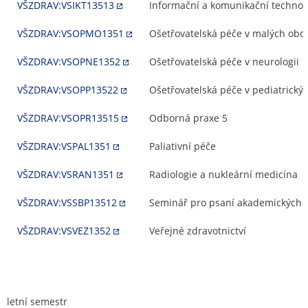
VŠZDRAV:VSIKT13513
Informační a komunikační technolo
VŠZDRAV:VSOPMO1351
Ošetřovatelská péče v malých obo
VŠZDRAV:VSOPNE1352
Ošetřovatelská péče v neurologii
VŠZDRAV:VSOPP13522
Ošetřovatelská péče v pediatrický
VŠZDRAV:VSOPR13515
Odborná praxe 5
VŠZDRAV:VSPAL1351
Paliativní péče
VŠZDRAV:VSRAN1351
Radiologie a nukleární medicína
VŠZDRAV:VSSBP13512
Seminář pro psaní akademických p
VŠZDRAV:VSVEZ1352
Veřejné zdravotnictví
letní semestr