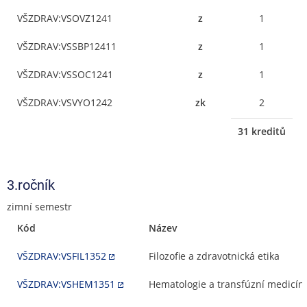
VŠZDRAV:VSOVZ1241
z
1
VŠZDRAV:VSSBP12411
z
1
VŠZDRAV:VSSOC1241
z
1
VŠZDRAV:VSVYO1242
zk
2
31 kreditů
3.ročník
zimní semestr
Kód
Název
VŠZDRAV:VSFIL1352
Filozofie a zdravotnická etika
VŠZDRAV:VSHEM1351
Hematologie a transfúzní medicín