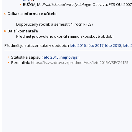
BUŽGA, M.
Praktická cvičení z fyziologie
. Ostrava: FZS OU, 2007
Odkaz a informace učitele
Doporučený ročník a semestr: 1. ročník (LS)
Další komentáře
Předmět je dovoleno ukončit i mimo zkouškové období.
Předmět je zařazen také v obdobích
léto 2016
,
léto 2017
,
léto 2018
,
léto 
Statistika zápisu (
léto 2015
,
nejnovější
)
Permalink:
https://is.vszdrav.cz/predmet/vsz/leto2015/VSFYZ4125