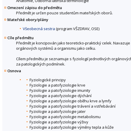
Anatomie, Odborná latinská terminologie
Omezení zápisu do předmětu
Předmět je určen pouze studentům mateřských oborů.
Mateřské obory/plány
Všeobecná sestra
(program VŠZDRAV, OSE)
Cíle předmětu
Předmět je koncipován jako teoreticko-praktický celek. Navazuje
orgánových systémů a organismu jako celku.
Cílem předmětu je seznamuje s fyziologií jednotlivých orgánový
za patologických podmínek.
Osnova
Fyziologické principy
Fyziologie a patofyziologie krve
Fyziologie a patofyziologie imunity
Fyziologie a patofyziologie dýchání
Fyziologie a patofyziologie oběhu krve a lymfy
Fyziologie a patofyziologie trávení a vstřebávání
Fyziologie a patofyziologie jater
Fyziologie a patofyziologie metabolismu
Fyziologie a patofyziologie výživy
Fyziologie a patofyziologie výměny tepla a kůže