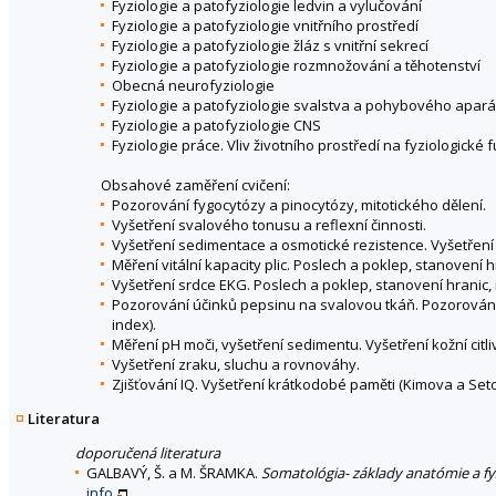
Fyziologie a patofyziologie ledvin a vylučování
Fyziologie a patofyziologie vnitřního prostředí
Fyziologie a patofyziologie žláz s vnitřní sekrecí
Fyziologie a patofyziologie rozmnožování a těhotenství
Obecná neurofyziologie
Fyziologie a patofyziologie svalstva a pohybového apará
Fyziologie a patofyziologie CNS
Fyziologie práce. Vliv životního prostředí na fyziologické 
Obsahové zaměření cvičení:
Pozorování fygocytózy a pinocytózy, mitotického dělení.
Vyšetření svalového tonusu a reflexní činnosti.
Vyšetření sedimentace a osmotické rezistence. Vyšetření k
Měření vitální kapacity plic. Poslech a poklep, stanovení h
Vyšetření srdce EKG. Poslech a poklep, stanovení hranic,
Pozorování účinků pepsinu na svalovou tkáň. Pozorování
index).
Měření pH moči, vyšetření sedimentu. Vyšetření kožní citliv
Vyšetření zraku, sluchu a rovnováhy.
Zjišťování IQ. Vyšetření krátkodobé paměti (Kimova a Seto
Literatura
doporučená literatura
GALBAVÝ, Š. a M. ŠRAMKA.
Somatológia- základy anatómie a f
info