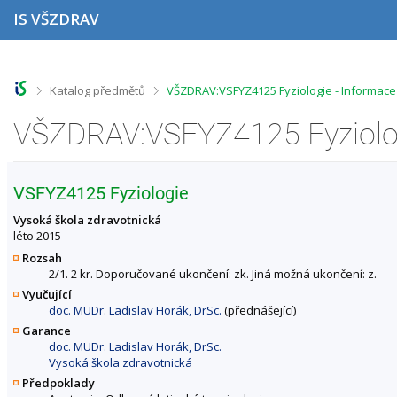
P
P
P
P
IS VŠZDRAV
ř
ř
ř
ř
e
e
e
e
s
s
s
s
k
k
k
k
o
o
o
o
>
>
Katalog předmětů
VŠZDRAV:VSFYZ4125 Fyziologie - Informac
č
č
č
č
i
i
i
i
VŠZDRAV:VSFYZ4125 Fyziolog
t
t
t
t
n
n
n
n
a
a
a
a
h
h
o
p
VSFYZ4125 Fyziologie
o
l
b
a
r
a
s
t
Vysoká škola zdravotnická
n
v
a
i
léto 2015
í
i
h
č
Rozsah
l
č
k
2/1. 2 kr. Doporučované ukončení: zk. Jiná možná ukončení: z.
i
k
u
Vyučující
š
u
doc. MUDr. Ladislav Horák, DrSc.
(přednášející)
t
u
Garance
doc. MUDr. Ladislav Horák, DrSc.
Vysoká škola zdravotnická
Předpoklady