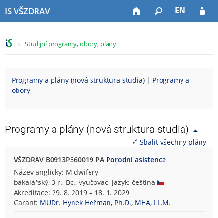
P
P
P
P
EN
IS VŠZDRAV
ř
ř
ř
ř
e
e
e
e
s
s
s
s
>
Studijní programy, obory, plány
k
k
k
k
o
o
o
o
č
č
č
č
i
i
i
i
Programy a plány (nová struktura studia)
|
Programy a
t
t
t
t
obory
n
n
n
n
a
a
a
a
h
h
o
p
o
l
b
a
Programy a plány (nová struktura studia)
r
a
s
t
Sbalit všechny plány
n
v
a
i
í
i
h
č
VŠZDRAV B0913P360019 PA
Porodní asistence
l
č
k
Název anglicky: Midwifery
i
k
u
bakalářský, 3 r., Bc., vyučovací jazyk: čeština
š
u
Akreditace: 29. 8. 2019 – 18. 1. 2029
t
Garant:
MUDr. Hynek Heřman, Ph.D., MHA, LL.M.
u