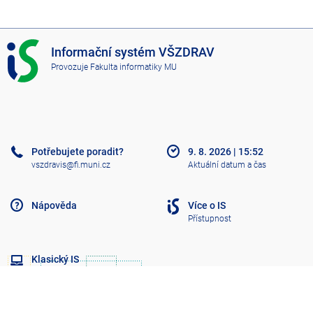
I
Informační systém VŠZDRAV
S
Provozuje
Fakulta informatiky MU
V
Š
Z
D
R
A
Potřebujete poradit?
9. 8. 2026
|
15:52
V
vszdravis@fi.muni.cz
Aktuální datum a čas
Nápověda
Více o IS
Přístupnost
Klasický IS