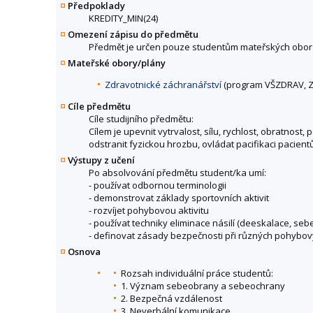
Předpoklady
KREDITY_MIN(24)
Omezení zápisu do předmětu
Předmět je určen pouze studentům mateřských obor
Mateřské obory/plány
Zdravotnické záchranářství
(program VŠZDRAV, Z
Cíle předmětu
Cíle studijního předmětu:
Cílem je upevnit vytrvalost, sílu, rychlost, obratno
odstranit fyzickou hrozbu, ovládat pacifikaci pacient
Výstupy z učení
Po absolvování předmětu student/ka umí:
- používat odbornou terminologii
- demonstrovat základy sportovních aktivit
- rozvíjet pohybovou aktivitu
- používat techniky eliminace násilí (deeskalace, se
- definovat zásady bezpečnosti při různých pohybový
Osnova
Rozsah individuální práce studentů:
1. Význam sebeobrany a sebeochrany
2. Bezpečná vzdálenost
3. Neverbální komunikace