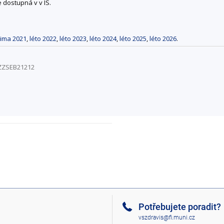
e dostupná v v IS.
ima 2021
,
léto 2022
,
léto 2023
,
léto 2024
,
léto 2025
,
léto 2026
.
/ZZSEB21212
Potřebujete poradit?
vszdravis@fi.muni.cz