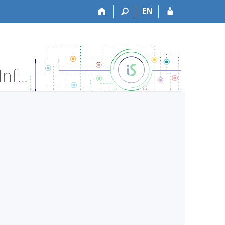
EN
VŠZDRAV:ZZSEB21212 Sebeobrana a sebeochrana 2 - Informace o předmětu