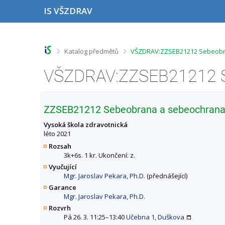
P
P
P
P
IS VŠZDRAV
ř
ř
ř
ř
e
e
e
e
s
s
s
s
k
k
k
k
o
o
o
o
>
>
Katalog předmětů
VŠZDRAV:ZZSEB21212 Sebeobra
č
č
č
č
i
i
i
i
t
t
t
t
n
n
n
n
a
a
a
a
h
h
o
p
ZZSEB21212 Sebeobrana a sebeochrana
o
l
b
a
r
a
s
t
Vysoká škola zdravotnická
n
v
a
i
léto 2021
í
i
h
č
Rozsah
l
č
k
3k+6s. 1 kr. Ukončení: z.
i
k
u
Vyučující
š
u
Mgr. Jaroslav Pekara, Ph.D.
(přednášející)
t
u
Garance
Mgr. Jaroslav Pekara, Ph.D.
Rozvrh
Pá 26. 3. 11:25–13:40
Učebna 1, Duškova