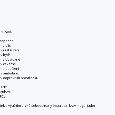
í zezadu
í
 napadení
a ulici
v restauraci
v bytě
 na ubytovně
 v čekárně
 na oddělení
 v ambulanci
 v dopravním prostředku
kách:
x/id/24
pFCg
ink s využitím prvků sebeochrany (mua thai, krav maga, judo).