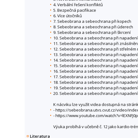
4. Verbální řešení konfliktů
5. Bezpečná pacifikace
6. Více útočníků
7. Sebeobrana a sebeochrana při kopech
8. Sebeobrana a sebeochrana při úderech
9. Sebeobrana a sebeochrana při škrcení
10. Sebeobrana a sebeochrana při napaden
11. Sebeobrana a sebeochrana při znásilněn
12. Sebeobrana a sebeochrana při střelném
13. Sebeobrana a sebeochrana při napadení n
14. Sebeobrana a sebeochrana při napadení 
15. Sebeobrana a sebeochrana při napadení 
16. Sebeobrana a sebeochrana při napadení
17. Sebeobrana a sebeochrana při napadení
18. Sebeobrana a sebeochrana při napadení
19. Sebeobrana a sebeochrana při napadení
20. Sebeobrana a sebeochrana při napadení
K nácviku lze využít videa dostupná na strán
- https://sebeobrana.utvs.cvut.cz/video/inde
- https://www.youtube.com/watch?v=lEXNFJ0
Výuka probíhá v učebně č. 12 jako kardio-trén
Literatura