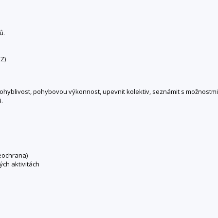
ů.
Z)
st, pohyblivost, pohybovou výkonnost, upevnit kolektiv, seznámit s možnos
ů.
beochrana)
ch aktivitách