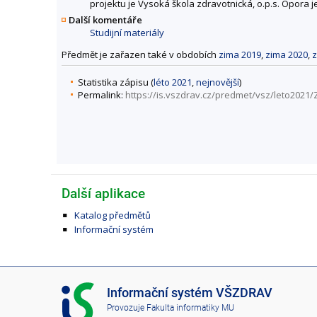
projektu je Vysoká škola zdravotnická, o.p.s. Opora j
Další komentáře
Studijní materiály
Předmět je zařazen také v obdobích
zima 2019
,
zima 2020
,
z
Statistika zápisu (
léto 2021
,
nejnovější
)
Permalink:
https://is.vszdrav.cz/predmet/vsz/leto2021
Další aplikace
Katalog předmětů
Informační systém
I
Informační systém VŠZDRAV
S
Provozuje
Fakulta informatiky MU