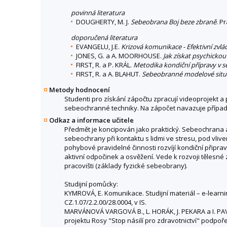
povinná literatura
DOUGHERTY, M. J.
Sebeobrana Boj beze zbraně
. P
doporučená literatura
EVANGELU, J.E.
Krizová komunikace - Efektivní zvlá
JONES, G. a A. MOORHOUSE.
Jak získat psychicko
FIRST, R. a P. KRÁL.
Metodika kondiční přípravy v 
FIRST, R. a A. BLAHUT.
Sebeobranné modelové situ
Metody hodnocení
Studenti pro získání zápočtu zpracují videoprojekt 
sebeochranné techniky. Na zápočet navazuje případn
Odkaz a informace učitele
Předmět je koncipován jako praktický. Sebeochrana 
sebeochrany při kontaktu s lidmi ve stresu, pod vliv
pohybové pravidelné činnosti rozvíjí kondiční přip
aktivní odpočinek a osvěžení. Vede k rozvoji tělesné
pracovišti (základy fyzické sebeobrany).
Studijní pomůcky:
KYMROVÁ, E. Komunikace. Studijní materiál – e-learni
CZ.1.07/2.2.00/28.0004, v IS.
MARVÁNOVÁ VARGOVÁ B., L. HORÁK, J. PEKARA a I. PAVL
projektu Rosy "Stop násilí pro zdravotnictví" podp