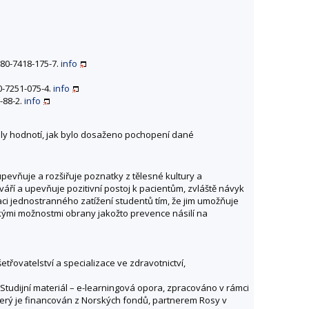
-80-7418-175-7.
info
0-7251-075-4.
info
-88-2.
info
roly hodnotí, jak bylo dosaženo pochopení dané
evňuje a rozšiřuje poznatky z tělesné kultury a
váří a upevňuje pozitivní postoj k pacientům, zvláště návyk
i jednostranného zatížení studentů tím, že jim umožňuje
ickými možnostmi obrany jakožto prevence násilí na
řovatelství a specializace ve zdravotnictví,
tudijní materiál – e-learningová opora, zpracováno v rámci
terý je financován z Norských fondů, partnerem Rosy v