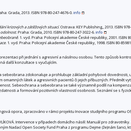
raha: Grada, 2013. ISBN 978-80-247-4676-0.
info
dání krizových a zátěžových situací
. Ostrava: KEY Publishing,, 2013. ISBN 978
u odolnost
. Praha: Grada, 2010. ISBN 978-80-247-3022-6.
info
sebeobraně
. 1. vyd. Praha: Policejní akademie České republiky, 2001. ISBN 8
ace
. 1. vyd. Praha: Policejní akademie České republiky, 1998. ISBN 80-85981
a prezentaci při jednání s agresivní a násilnou osobou. Tento způsob kont
á další konzultace s vyučujícím.
a sebeobrana zdokonaluje a prohlubuje základní pohybové dovednosti, up
em omamných látek a agresivních pacientů či jejich příbuzných. Předmět vyt
ravenost. Sebeochrana a sebeobrana se také významně podílí na kompenzac
 zdatnosti a formování pozitivních vlastností osobnosti. Seznámí se s fyz
ngová opora, zpracováno v rámci projektu Inovace studijního programu Ošet
ÍKOVÁ. Intervence v případech domácího násilí: Manuál pro zdravotníky. S
ořeným Nadací Open Society Fund Praha z programu Dejme (že)nám šanci, k