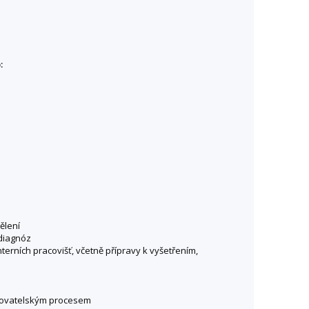
:
ělení
 diagnóz
terních pracovišť, včetně přípravy k vyšetřením,
třovatelským procesem