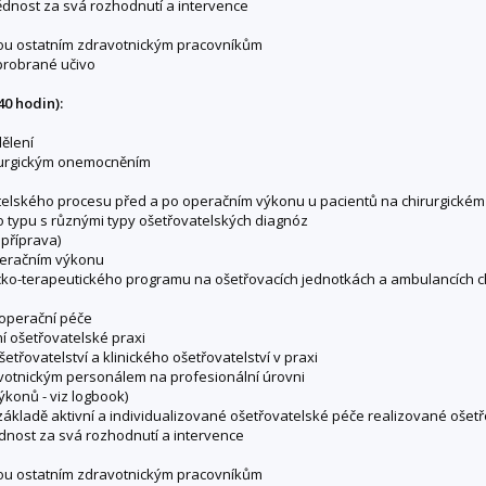
vědnost za svá rozhodnutí a intervence
mou ostatním zdravotnickým pracovníkům
 probrané učivo
40 hodin):
dělení
hirurgickým onemocněním
telského procesu před a po operačním výkonu u pacientů na chirurgickém 
 typu s různými typy ošetřovatelských diagnóz
 příprava)
operačním výkonu
sticko-terapeutického programu na ošetřovacích jednotkách a ambulancích ch
pooperační péče
ní ošetřovatelské praxi
etřovatelství a klinického ošetřovatelství v praxi
dravotnickým personálem na profesionální úrovni
ýkonů - viz logbook)
ákladě aktivní a individualizované ošetřovatelské péče realizované oše
ědnost za svá rozhodnutí a intervence
mou ostatním zdravotnickým pracovníkům