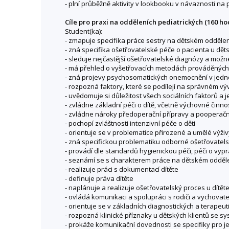
- plní průběžně aktivity v lookbooku v návaznosti na
Cíle pro praxi na odděleních pediatrických (160 hod
Student(ka):
- zmapuje specifika práce sestry na dětském oddělen
- zná specifika ošetřovatelské péče o pacienta u dět
- sleduje nejčastější ošetřovatelské diagnózy a mož
- má přehled o vyšetřovacích metodách prováděných
- zná projevy psychosomatických onemocnění v jedno
- rozpozná faktory, které se podílejí na správném výv
- uvědomuje si důležitost všech sociálních faktorů a 
- zvládne základní péči o dítě, včetně výchovné činno
- zvládne nároky předoperační přípravy a pooperační
- pochopí zvláštnosti intenzivní péče o děti
- orientuje se v problematice přirozené a umělé výživ
- zná specifickou problematiku odborné ošetřovatels
- provádí dle standardů hygienickou péči, péči o vyp
- seznámí se s charakterem práce na dětském oddělen
- realizuje práci s dokumentací dítěte
- definuje práva dítěte
- naplánuje a realizuje ošetřovatelský proces u dítět
- ovládá komunikaci a spolupráci s rodiči a vychovate
- orientuje se v základních diagnostických a terapeu
- rozpozná klinické příznaky u dětských klientů s
- prokáže komunikační dovednosti se specifiky pro j