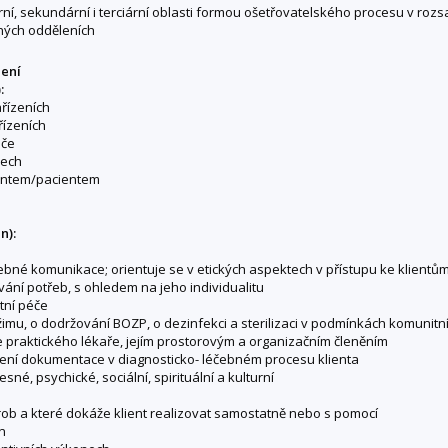
ární, sekundární i terciární oblasti formou ošetřovatelského procesu v roz
šných odděleních
lení
:
ařízeních
řízeních
éče
pech
lientem/pacientem
n):
ebné komunikace; orientuje se v etických aspektech v přístupu ke klientů
ání potřeb, s ohledem na jeho individualitu
tní péče
žimu, o dodržování BOZP, o dezinfekci a sterilizaci v podmínkách komunitn
praktického lékaře, jejím prostorovým a organizačním členěním
edení dokumentace v diagnosticko- léčebném procesu klienta
sné, psychické, sociální, spirituální a kulturní
horob a které dokáže klient realizovat samostatně nebo s pomocí
n