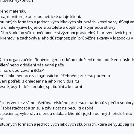
ventivních výkonech
ckého materiálu
nta; monitoruje antropometrické údaje klienta
ostupných formách a jednotlivých lékových skupinách, které se využívají a
 a umělé výživě kojence a batolete a doplňcích kojenecké stravy
staršího školního věku; uvědomuje si význam pravidelných preventivních pr
e klientovi a zachovává jeho důstojnost; plní průběžně aktivity v logbooku
ým a organizačním členěním geriatrického oddělení nebo oddělení násled
dělení nebo oddělení následné péče
ežimu, o dodržování BOZP
vedení dokumentace v diagnosticko-léčebném procesu pacienta
ání potřeb, s ohledem na jeho individualitu
sné, psychické, sociální, spirituální a kulturní
é intervence v rámci ošetřovatelského procesu u pacientů v péči o seniory
í soběstačnost a snižuje závislost na pečující osobě
 pacienta; vykonává cílenou edukaci klientů i jejich rodinných příslušníků
nt
dostupných formách a jednotlivých lékových skupinách, které se využívají 