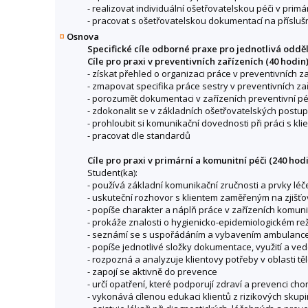
- realizovat individuální ošetřovatelskou péči v prim
- pracovat s ošetřovatelskou dokumentací na příslu
Osnova
Specifické cíle odborné praxe pro jednotlivá oddě
Cíle pro praxi v preventivních zařízeních (40 hodin)
- získat přehled o organizaci práce v preventivních z
- zmapovat specifika práce sestry v preventivních za
- porozumět dokumentaci v zařízeních preventivní p
- zdokonalit se v základních ošetřovatelských postu
- prohloubit si komunikační dovednosti při práci s k
- pracovat dle standardů
Cíle pro praxi v primární a komunitní péči (240 hodi
Student(ka):
- používá základní komunikační zručnosti a prvky léč
- uskuteční rozhovor s klientem zaměřeným na zjišťov
- popíše charakter a náplň práce v zařízeních komuni
- prokáže znalosti o hygienicko-epidemiologickém re
- seznámí se s uspořádáním a vybavením ambulance 
- popíše jednotlivé složky dokumentace, využití a v
- rozpozná a analyzuje klientovy potřeby v oblasti těle
- zapojí se aktivně do prevence
- určí opatření, které podporují zdraví a prevenci c
- vykonává cílenou edukaci klientů z rizikových skupi