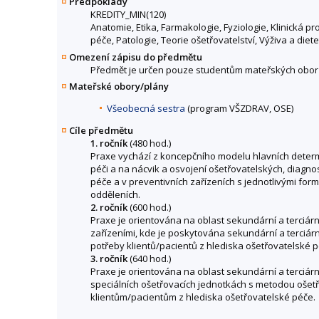
Předpoklady
KREDITY_MIN(120)
Anatomie, Etika, Farmakologie, Fyziologie, Klinická 
péče, Patologie, Teorie ošetřovatelství, Výživa a diet
Omezení zápisu do předmětu
Předmět je určen pouze studentům mateřských obor
Mateřské obory/plány
Všeobecná sestra
(program VŠZDRAV, OSE)
Cíle předmětu
1. ročník
(480 hod.)
Praxe vychází z koncepčního modelu hlavních determ
péči a na nácvik a osvojení ošetřovatelských, diagno
péče a v preventivních zařízeních s jednotlivými fo
odděleních.
2. ročník
(600 hod.)
Praxe je orientována na oblast sekundární a terciár
zařízeními, kde je poskytována sekundární a terciární
potřeby klientů/pacientů z hlediska ošetřovatelské p
3. ročník
(640 hod.)
Praxe je orientována na oblast sekundární a terciárn
speciálních ošetřovacích jednotkách s metodou ošetřo
klientům/pacientům z hlediska ošetřovatelské péče.