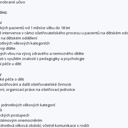
 probrané učivo
in):
í
ských pacientů od 1 měsíce věku do 18 let
né intervence v rámci ošetřovatelského procesu u pacientů na dětském odd
 na dětském oddělení
tlivých věkových kategoriích
oji dítěte
jejich vlivu na vývoj zdravého a nemocného dítěte
sti s využitím znalostí z pedagogiky a psychologie
 péče u dětí
y
ké péče o děti
razdňování a další ošetřovatelské činnosti
í, organizací práce na ošetřovací jednotce
e jednotlivých věkových kategorií
li
tických postupech
e systémovým onemocněním
ednotlivá věková období, včetně komunikace s rodiči