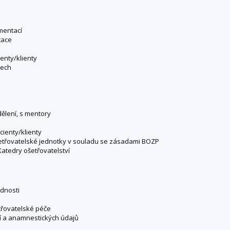
mentací
tace
ienty/klienty
pech
ělení, s mentory
acienty/klienty
šetřovatelské jednotky v souladu se zásadami BOZP
Katedry ošetřovatelství
ednosti
etřovatelské péče
cí a anamnestických údajů