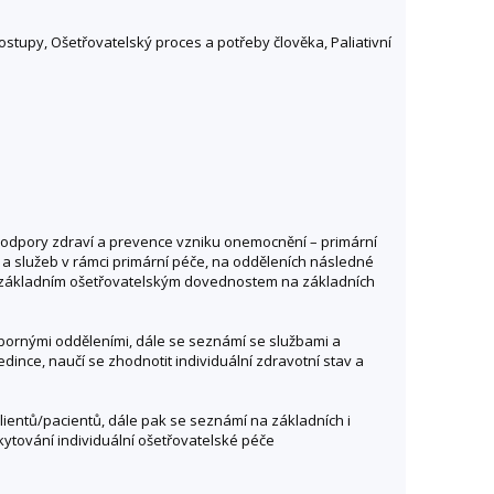
ostupy, Ošetřovatelský proces a potřeby člověka, Paliativní
podpory zdraví a prevence vzniku onemocnění – primární
e a služeb v rámci primární péče, na odděleních následné
 se základním ošetřovatelským dovednostem na základních
dbornými odděleními, dále se seznámí se službami a
dince, naučí se zhodnotit individuální zdravotní stav a
klientů/pacientů, dále pak se seznámí na základních i
kytování individuální ošetřovatelské péče