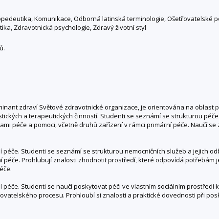
propedeutika, Komunikace, Odborná latinská terminologie, Ošetřovatelské p
etika, Zdravotnická psychologie, Zdravý životní styl
ů.
inant zdraví Světové zdravotnické organizace, je orientována na oblast 
stických a terapeutických činností. Studenti se seznámí se strukturou péč
rmami péče a pomoci, včetně druhů zařízení v rámci primární péče. Naučí
ní péče. Studenti se seznámí se strukturou nemocničních služeb a jejich o
 péče. Prohlubují znalosti zhodnotit prostředí, které odpovídá potřebám je
éče.
í péče. Studenti se naučí poskytovat péči ve vlastním sociálním prostředí 
vatelského procesu. Prohloubí si znalosti a praktické dovednosti při pos