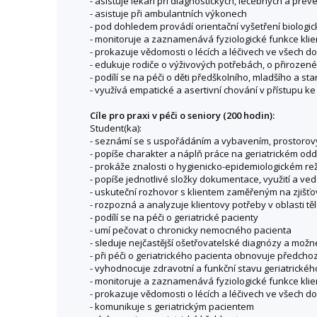
- asistuje lékaři při diagnostických, léčebných a pre
- asistuje při ambulantních výkonech
- pod dohledem provádí orientační vyšetření biologi
- monitoruje a zaznamenává fyziologické funkce klie
- prokazuje vědomosti o lécích a léčivech ve všech d
- edukuje rodiče o výživových potřebách, o přirozené
- podílí se na péči o děti předškolního, mladšího a 
- využívá empatické a asertivní chování v přístupu k
Cíle pro praxi v péči o seniory (200 hodin):
Student(ka):
- seznámí se s uspořádáním a vybavením, prostorov
- popíše charakter a náplň práce na geriatrickém od
- prokáže znalosti o hygienicko-epidemiologickém r
- popíše jednotlivé složky dokumentace, využití a 
- uskuteční rozhovor s klientem zaměřeným na zjišťov
- rozpozná a analyzuje klientovy potřeby v oblasti těle
- podílí se na péči o geriatrické pacienty
- umí pečovat o chronicky nemocného pacienta
- sleduje nejčastější ošetřovatelské diagnózy a možn
- při péči o geriatrického pacienta obnovuje předchoz
- vyhodnocuje zdravotní a funkční stavu geriatrického
- monitoruje a zaznamenává fyziologické funkce klie
- prokazuje vědomosti o lécích a léčivech ve všech 
- komunikuje s geriatrickým pacientem