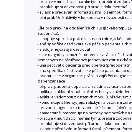
- pracuje v multidisciplinárním týmu, přebírat zodpo
- prohlubuje si dovedností při práci s dokumentací
- zvládne předávání informací ústní i písemnou for
- plní průběžně aktivity v lookbooku v návaznosti na
Cíle pro praxi na odděleních chirurgického typu (2
Student(ka):
- zmapuje specifika práce sestry na chirurgickém od
- zná specifika ošetřovatelské péče o pacienta s c
- sleduje nejčastější ošetřovat
elské diagnózy a možné intervence v rámci ošetřova
nemocných na ošetřovacích jednotkách chirurgického
- umí pečovat o pacienta před operací (předoperační
- zná specifika ošetřovatelské péče o pacienta po 
- orientuje se v organizaci práce a zajištění diagno
dispenzarizace
- připraví pacienta k operaci a zvládne zvláštnosti 
- aplikuje základní rehabilitační techniky v každoden
- aplikuje vědomosti z ostatních modulů, především oš
- komunikuje s klienty, jejich blízkými a ostatním z
- provádí diagnosticko-terapeutické činnosti (plnění v
- samostatně intervenuje na potřeby nemocných na z
- pracuje v multidisciplinárním týmu, přebírá zodpov
- prohlubuje si dovedností při práci s dokumentací
- zvládne předávání informací ústní i písemnou for