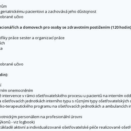
orům
e geriatrickému pacientovi a zachovává jeho důstojnost
probrané učivo
tacionářích a domovech pro osoby se zdravotním postižením (120 hodin)
ifiky práce sester a organizací práce
ích
ta
probrané učivo
din):
í
terním onemocněním
né intervence v rámci ošetřovatelského procesu u pacientů na interním odd
 ošetřovacích jednotkách interního typu s různými typy ošetřovatelských
sticko-terapeutického programu na ošetřovacích jednotkách a ambulancích in
dravotnickým personálem na profesionální úrovni
ýkonů - viz logbook)
ákladě aktivní a individualizované ošetřovatelské péče realizované oše