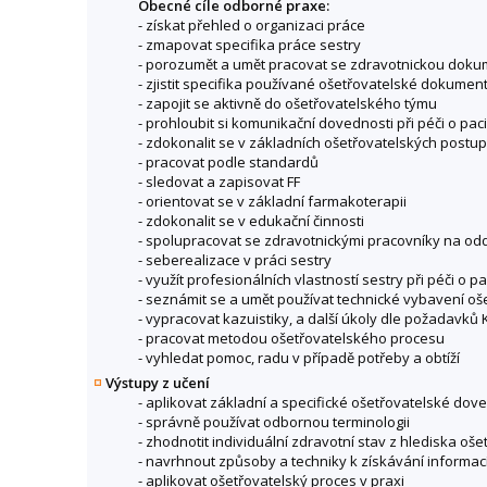
Obecné cíle odborné praxe:
- získat přehled o organizaci práce
- zmapovat specifika práce sestry
- porozumět a umět pracovat se zdravotnickou doku
- zjistit specifika používané ošetřovatelské dokumen
- zapojit se aktivně do ošetřovatelského týmu
- prohloubit si komunikační dovednosti při péči o pac
- zdokonalit se v základních ošetřovatelských postu
- pracovat podle standardů
- sledovat a zapisovat FF
- orientovat se v základní farmakoterapii
- zdokonalit se v edukační činnosti
- spolupracovat se zdravotnickými pracovníky na odd
- seberealizace v práci sestry
- využít profesionálních vlastností sestry při péči o p
- seznámit se a umět používat technické vybavení o
- vypracovat kazuistiky, a další úkoly dle požadavků 
- pracovat metodou ošetřovatelského procesu
- vyhledat pomoc, radu v případě potřeby a obtíží
Výstupy z učení
- aplikovat základní a specifické ošetřovatelské dov
- správně používat odbornou terminologii
- zhodnotit individuální zdravotní stav z hlediska oš
- navrhnout způsoby a techniky k získávání informa
- aplikovat ošetřovatelský proces v praxi