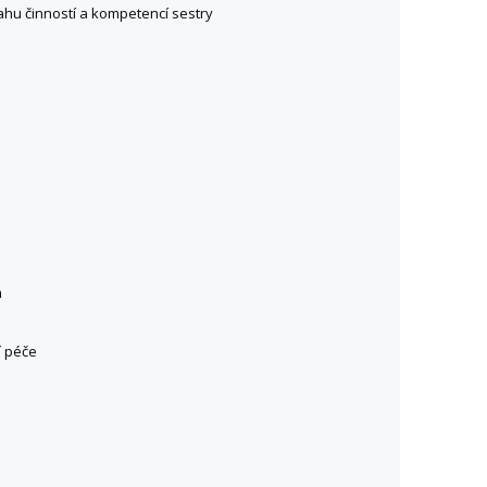
sahu činností a kompetencí sestry
m
í péče