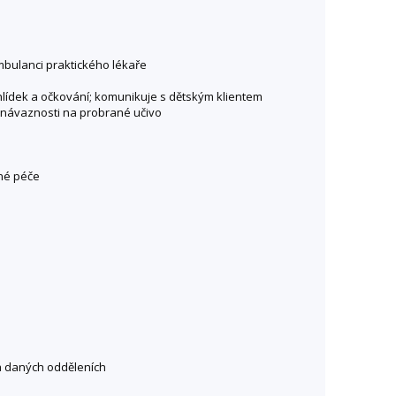
mbulanci praktického lékaře
ohlídek a očkování; komunikuje s dětským klientem
 v návaznosti na probrané učivo
né péče
na daných odděleních