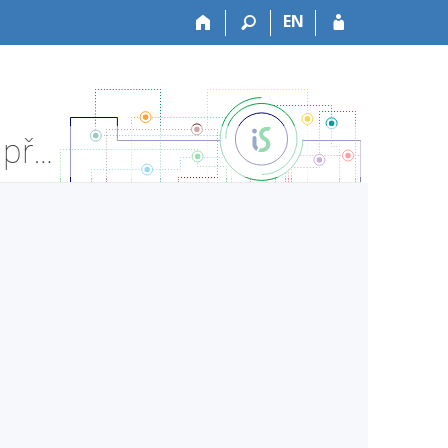
EN
VŠZDRAV:VSOPR56115 Odborná praxe 5 - Informace o předmětu