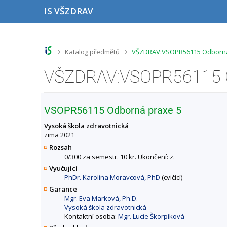
P
P
P
P
IS VŠZDRAV
ř
ř
ř
ř
e
e
e
e
s
s
s
s
k
k
k
k
o
o
o
o
>
>
Katalog předmětů
VŠZDRAV:VSOPR56115 Odborná 
č
č
č
č
i
i
i
i
t
t
t
t
n
n
n
n
a
a
a
a
h
h
o
p
VSOPR56115 Odborná praxe 5
o
l
b
a
r
a
s
t
Vysoká škola zdravotnická
n
v
a
i
zima 2021
í
i
h
č
Rozsah
l
č
k
0/300 za semestr. 10 kr. Ukončení: z.
i
k
u
Vyučující
š
u
PhDr. Karolina Moravcová, PhD
(cvičící)
t
u
Garance
Mgr. Eva Marková, Ph.D.
Vysoká škola zdravotnická
Kontaktní osoba:
Mgr. Lucie Škorpíková