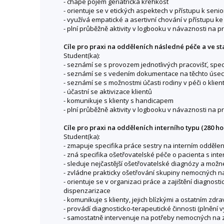
- chápe pojem geriatrická křehkost
- orientuje se v etických aspektech v přístupu k seni
- využívá empatické a asertivní chování v přístupu k
- plní průběžně aktivity v logbooku v návaznosti na 
Cíle pro praxi na odděleních následné péče a ve s
Student(ka):
- seznámí se s provozem jednotlivých pracovišť, spec
- seznámí se s vedením dokumentace na těchto úsec
- seznámí se s možnostmi účasti rodiny v péči o klien
- účastní se aktivizace klientů
- komunikuje s klienty s handicapem
- plní průběžně aktivity v logbooku v návaznosti na 
Cíle pro praxi na odděleních interního typu (280 ho
Student(ka):
- zmapuje specifika práce sestry na interním oddělen
- zná specifika ošetřovatelské péče o pacienta s in
- sleduje nejčastější ošetřovatelské diagnózy a mož
- zvládne prakticky ošetřování skupiny nemocných na
- orientuje se v organizaci práce a zajištění diagno
dispenzarizace
- komunikuje s klienty, jejich blízkými a ostatním z
- provádí diagnosticko-terapeutické činnosti (plnění v
- samostatně intervenuje na potřeby nemocných na z