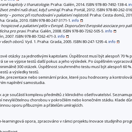
rané kapitoly z thanatologie
. Praha: Galén, 2014. ISBN 978-80-7492-138-4.
in
život změní naši drazí, když umírají
. Praha: Portál, 2012. ISBN 978-80-262-01
ienty – pomoc při rozhodování v paliativní nejistotě
. Praha: Cesta domů, 20
aha: Grada, 2010. ISBN 978-80-247-3171-1.
info
ospicové a paliativní péče v Evropě. Doporučení Evropské asociace pro palia
dicína pro praxi
. Praha: Galén, 2008. ISBN 978-80-7262-505-5.
info
lén, 2007. ISBN 978-80-7262-471-3.
info
ry všech oborů
. Vyd. 1. Praha: Grada, 2005. ISBN 80-247-1295-4.
info
ové otázky za jednotlivými kapitolami. Úspěšnost musí být alespoň 70 % pr
e ve výpise testů další pokus a jeho výsledek. Po úspěšném vypracování 
nimálně 300 otázek. Úspěšnost souhrnného testu musí být alespoň 60 %. V
estů a výsledky testů.
die, prezentace nebo seminární práce, které jsou hodnoceny a kontrolován
vním naplnění samostudia.
k a je součástí komplexu předmětů z klinického ošetřovatelství. Seznamuje 
pí nevyléčitelnou chorobou v pokročilém nebo konečném stádiu. Klade důra
účinnou oporu příbuzným a přátelům umírajících.
 e-learningová opora, zpracováno v rámci projektu Inovace studijního prog
SharePoint.