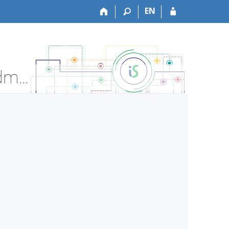
EN
VŠZDRAV:ZZPAL2351 Paliativní péče - Informace o předmětu