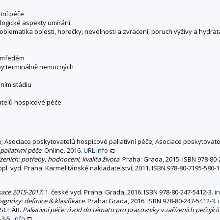
tní péče
hologické aspekty umírání
blematika bolesti, horečky, nevolnosti a zvracení, poruch výživy a hydratac
 lymfedém
eby terminálně nemocných
lním stádiu
atelů hospicové péče
; Asociace poskytovatelů hospicové paliativní péče; Asociace poskytovate
aliativní péče
. Online. 2016.
URL
info
ízeních: potřeby, hodnocení, kvalita života
. Praha: Grada, 2015. ISBN 978-80
dopl. vyd. Praha: Karmelitánské nakladatelství, 2011. ISBN 978-80-7195-580-1
ikace 2015-2017
. 1. české vyd. Praha: Grada, 2016. ISBN 978-80-247-5412-3.
i
agnózy: definice & klasifikace
. Praha: Grada, 2016. ISBN 978-80-247-5412-3.
 SCHÄR.
Paliativní péče: úvod do tématu pro pracovníky v zařízeních pečující
-3-5.
info