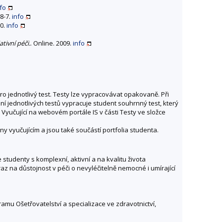
fo
68-7.
info
10.
info
tivní péči.
. Online. 2009.
info
o jednotlivý test. Testy lze vypracovávat opakovaně. Při
jednotlivých testů vypracuje student souhrnný test, který
yučující na webovém portále IS v části Testy ve složce
y vyučujícím a jsou také součástí portfolia studenta.
studenty s komplexní, aktivní a na kvalitu života
z na důstojnost v péči o nevyléčitelně nemocné i umírající
ramu Ošetřovatelství a specializace ve zdravotnictví,