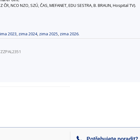
 MZ ČR, NCO NZO, SZÚ, ČAS, MEFANET, EDU SESTRA, B. BRAUN, Hospital TV).
ima 2023
,
zima 2024
,
zima 2025
,
zima 2026
.
2/ZZPAL2351
Potřebujete poradit?