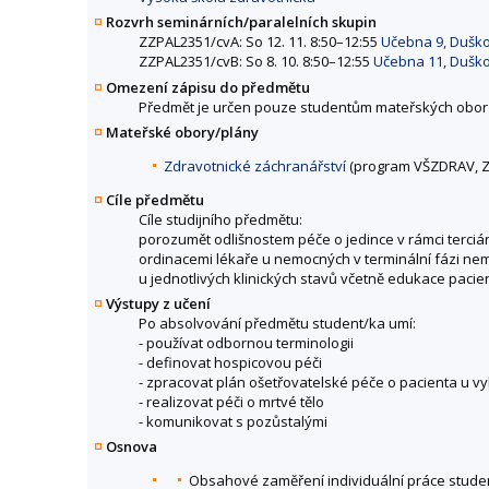
Rozvrh seminárních/paralelních skupin
ZZPAL2351/cvA: So 12. 11. 8:50–12:55
Učebna 9, Dušk
ZZPAL2351/cvB: So 8. 10. 8:50–12:55
Učebna 11, Dušk
Omezení zápisu do předmětu
Předmět je určen pouze studentům mateřských obor
Mateřské obory/plány
Zdravotnické záchranářství
(program VŠZDRAV, Z
Cíle předmětu
Cíle studijního předmětu:
porozumět odlišnostem péče o jedince v rámci terciá
ordinacemi lékaře u nemocných v terminální fázi nem
u jednotlivých klinických stavů včetně edukace pacien
Výstupy z učení
Po absolvování předmětu student/ka umí:
- používat odbornou terminologii
- definovat hospicovou péči
- zpracovat plán ošetřovatelské péče o pacienta u v
- realizovat péči o mrtvé tělo
- komunikovat s pozůstalými
Osnova
Obsahové zaměření individuální práce stude