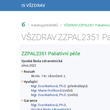
P
P
P
P
IS VŠZDRAV
ř
ř
ř
ř
e
e
e
e
s
s
s
s
k
k
k
k
o
o
o
o
>
>
Katalog předmětů
VŠZDRAV:ZZPAL2351 Paliativní 
č
č
č
č
i
i
i
i
t
t
t
t
n
n
n
n
a
a
a
a
h
h
o
p
ZZPAL2351 Paliativní péče
o
l
b
a
r
a
s
t
Vysoká škola zdravotnická
n
v
a
i
zima 2022
í
i
h
č
Rozsah
l
č
k
6k+6s. 1 kr. Ukončení: z.
i
k
u
Vyučující
š
u
Mgr. Eva Marková, Ph.D.
(přednášející)
t
Mgr. Marie Froňková
(cvičící)
u
Mgr. Eva Marková, Ph.D.
(cvičící)
Garance
Mgr. Eva Marková, Ph.D.
Vysoká škola zdravotnická