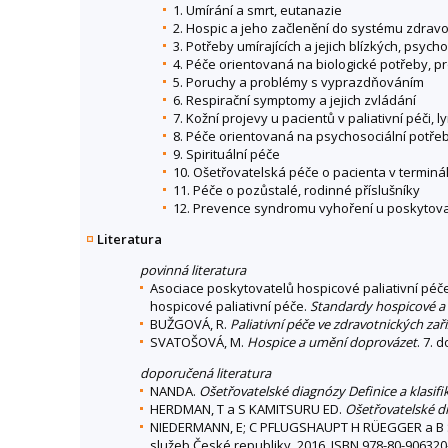
1. Umírání a smrt, eutanazie
2. Hospic a jeho začlenění do systému zdravo
3. Potřeby umírajících a jejich blízkých, psyc
4. Péče orientovaná na biologické potřeby, pro
5. Poruchy a problémy s vyprazdňováním
6. Respirační symptomy a jejich zvládání
7. Kožní projevy u pacientů v paliativní péči,
8. Péče orientovaná na psychosociální potř
9. Spirituální péče
10. Ošetřovatelská péče o pacienta v terminá
11. Péče o pozůstalé, rodinné příslušníky
12. Prevence syndromu vyhoření u poskytov
Literatura
povinná literatura
Asociace poskytovatelů hospicové paliativní péče
hospicové paliativní péče.
Standardy hospicové a p
BUŽGOVÁ, R.
Paliativní péče ve zdravotnických zař
SVATOŠOVÁ, M.
Hospice a umění doprovázet
. 7. 
doporučená literatura
NANDA.
Ošetřovatelské diagnózy Definice a klasif
HERDMAN, T a S KAMITSURU ED.
Ošetřovatelské di
NIEDERMANN, E; C PFLUGSHAUPT H RÜEGGER a B
služeb České republiky, 2016. ISBN 978-80-906320