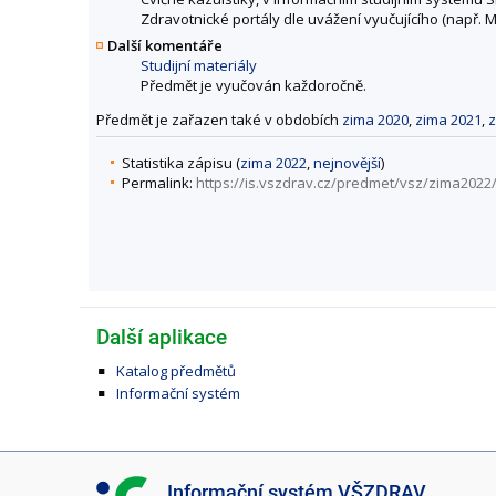
Zdravotnické portály dle uvážení vyučujícího (např.
Další komentáře
Studijní materiály
Předmět je vyučován každoročně.
Předmět je zařazen také v obdobích
zima 2020
,
zima 2021
,
z
Statistika zápisu (
zima 2022
,
nejnovější
)
Permalink:
https://is.vszdrav.cz/predmet/vsz/zima202
Další aplikace
Katalog předmětů
Informační systém
I
Informační systém VŠZDRAV