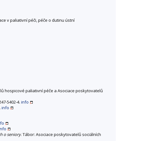
e v paliativní péči, péče o dutinu ústní
lů hospicové paliativní péče a Asociace poskytovatelů
-247-5402-4.
info
.
info
nfo
info
ch o seniory
. Tábor: Asociace poskytovatelů sociálních