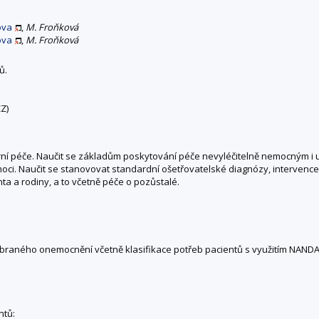
ova
,
M. Froňková
ova
,
M. Froňková
ů.
Z)
rní péče. Naučit se základům poskytování péče nevyléčitelně nemocným i 
oci. Naučit se stanovovat standardní ošetřovatelské diagnózy, intervence
ta a rodiny, a to včetně péče o pozůstalé.
ybraného onemocnění včetně klasifikace potřeb pacientů s využitím NANDA 
ntů: