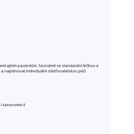
umírajícím pacientům. Seznámit se standardní léčbou a
 a naplánovat individuální ošetřovatelskou péči
I taxonomie II