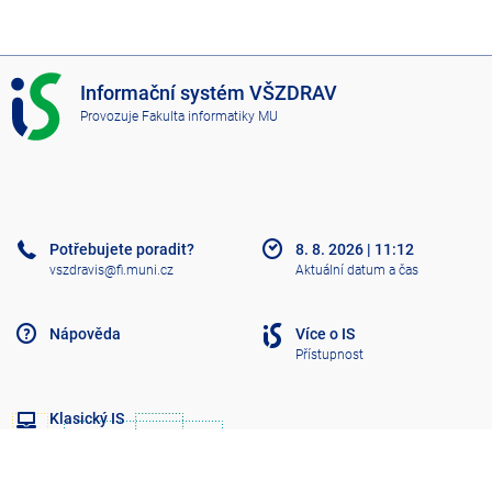
I
Informační systém VŠZDRAV
S
Provozuje
Fakulta informatiky MU
V
Š
Z
D
R
A
Potřebujete poradit?
8. 8. 2026
|
11:12
V
vszdravis@fi.muni.cz
Aktuální datum a čas
Nápověda
Více o IS
Přístupnost
Klasický IS