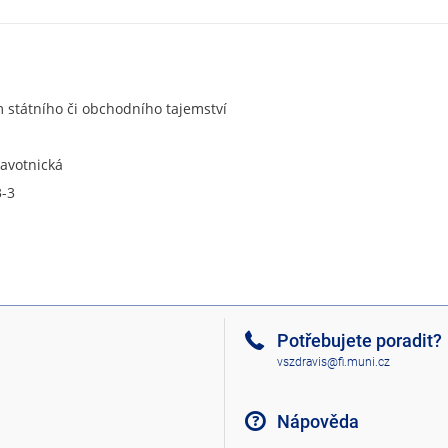
státního či obchodního tajemství
ravotnická
3-3
Potřebujete poradit?
vszdravis@fi.muni.cz
Nápověda