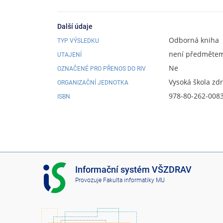
Další údaje
Odborná kniha
TYP VÝSLEDKU
není předmětem 
UTAJENÍ
Ne
OZNAČENÉ PRO PŘENOS DO RIV
Vysoká škola zd
ORGANIZAČNÍ JEDNOTKA
978-80-262-008
ISBN
I
Informační systém VŠZDRAV
S
Provozuje
Fakulta informatiky MU
V
Š
Z
D