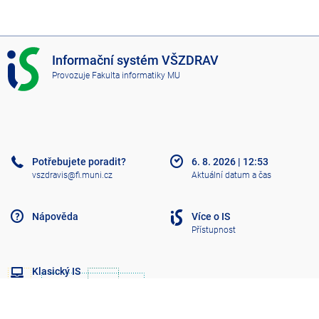
I
Informační systém VŠZDRAV
S
Provozuje
Fakulta informatiky MU
V
Š
Z
D
R
A
Potřebujete poradit?
6. 8. 2026
|
12:53
V
vszdravis@fi.muni.cz
Aktuální datum a čas
Nápověda
Více o IS
Přístupnost
Klasický IS