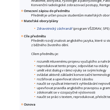
Anatomie, Biofyzika, Fyziologie a patofyziologie, Patol
Konvenční radiologické zobrazovací postupy, Rent
Omezení zápisu do předmětu
Předmět je určen pouze studentům mateřských obor
Mateřské obory/plány
Zdravotnický záchranář
(program VŠZDRAV, SPE)
Cíle předmětu
Předmět rozvíjí znalosti anglického jazyka, které si
z běžného životního dění.
Cílem předmětu je:
rozumět mluvenému projevu vyučujícího a nahrá
reprodukovat tento projev, odpovídat na otázky
umět vést dialog v rámci výuky se svými kolegy
ovládat aktivně základní konverzační terminolog
rozšiřovat a upevňovat slovní zásobu
naučit se využívat Internet k vyhledávání nejnově
upevňovat pravidla anglického pravopisu a gram
zdokonalit se v cizojazyčné výslovnosti
naučit se práci s textem, reprodukovat, přeložit 
Osnova