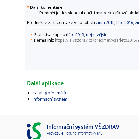
Další komentáře
Předmět je dovoleno ukončit i mimo zkouškové obdob
Předmět je zařazen také v obdobích
zima 2015
,
léto 2016
,
z
Statistika zápisu (
léto 2015
,
nejnovější
)
Permalink:
https://is.vszdrav.cz/predmet/vsz/leto201
Další aplikace
Katalog předmětů
Informační systém
I
Informační systém VŠZDRAV
S
Provozuje
Fakulta informatiky MU
V