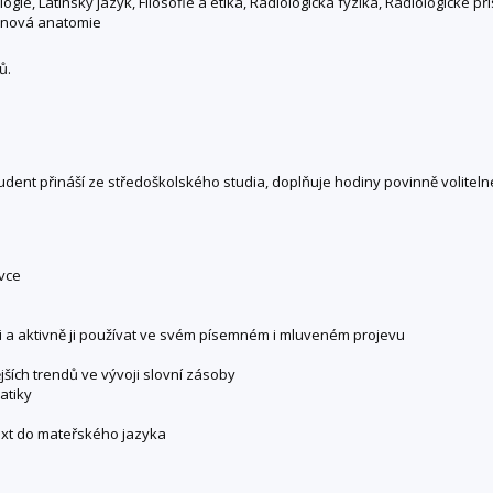
ogie, Latinský jazyk, Filosofie a etika, Radiologická fyzika, Radiologické p
genová anatomie
ů.
 student přináší ze středoškolského studia, doplňuje hodiny povinně volite
vce
ii a aktivně ji používat ve svém písemném i mluveném projevu
jších trendů ve vývoji slovní zásoby
atiky
text do mateřského jazyka