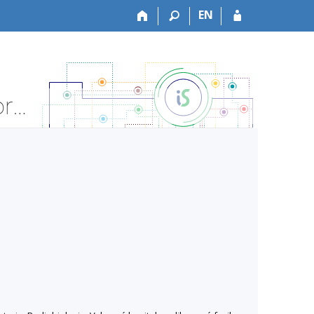
EN
VŠZDRAV:ZZAGK5131 Anglický jazyk - konverzace - Informace o předmětu