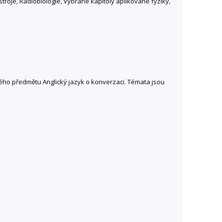
řístroje, Radiobiologie, Vybrané kapitoly aplikované fyziky,
lného předmětu Anglický jazyk o konverzaci. Témata jsou