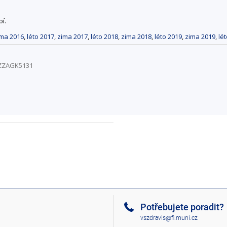
í.
ima 2016
,
léto 2017
,
zima 2017
,
léto 2018
,
zima 2018
,
léto 2019
,
zima 2019
,
lé
5/ZZAGK5131
Potřebujete poradit?
vszdravis@fi.muni.cz