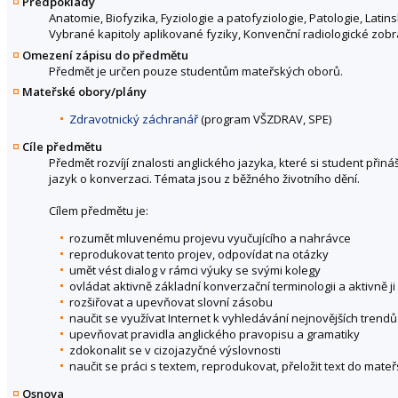
Předpoklady
Anatomie, Biofyzika, Fyziologie a patofyziologie, Patologie, Latinsk
Vybrané kapitoly aplikované fyziky, Konvenční radiologické zo
Omezení zápisu do předmětu
Předmět je určen pouze studentům mateřských oborů.
Mateřské obory/plány
Zdravotnický záchranář
(program VŠZDRAV, SPE)
Cíle předmětu
Předmět rozvíjí znalosti anglického jazyka, které si student při
jazyk o konverzaci. Témata jsou z běžného životního dění.
Cílem předmětu je:
rozumět mluvenému projevu vyučujícího a nahrávce
reprodukovat tento projev, odpovídat na otázky
umět vést dialog v rámci výuky se svými kolegy
ovládat aktivně základní konverzační terminologii a aktivně
rozšiřovat a upevňovat slovní zásobu
naučit se využívat Internet k vyhledávání nejnovějších trendů
upevňovat pravidla anglického pravopisu a gramatiky
zdokonalit se v cizojazyčné výslovnosti
naučit se práci s textem, reprodukovat, přeložit text do mat
Osnova