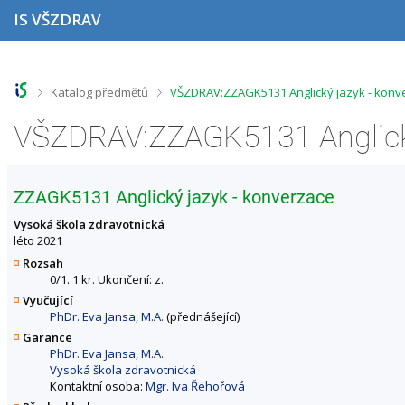
P
P
P
P
IS VŠZDRAV
ř
ř
ř
ř
e
e
e
e
s
s
s
s
k
k
k
k
o
o
o
o
>
>
Katalog předmětů
VŠZDRAV:ZZAGK5131 Anglický jazyk - konv
č
č
č
č
i
i
i
i
t
t
t
t
n
n
n
n
a
a
a
a
h
h
o
p
ZZAGK5131 Anglický jazyk - konverzace
o
l
b
a
r
a
s
t
Vysoká škola zdravotnická
n
v
a
i
léto 2021
í
i
h
č
Rozsah
l
č
k
0/1. 1 kr. Ukončení: z.
i
k
u
Vyučující
š
u
PhDr. Eva Jansa, M.A.
(přednášející)
t
u
Garance
PhDr. Eva Jansa, M.A.
Vysoká škola zdravotnická
Kontaktní osoba:
Mgr. Iva Řehořová