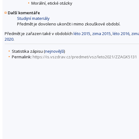
Morální, etické otázky
Další komentáře
Studijní materiály
Předmět je dovoleno ukončit i mimo zkouškové období.
Předmět je zařazen také v obdobích
léto 2015
,
zima 2015
,
léto 2016
,
zim
2020
.
Statistika zápisu (
nejnovější
)
Permalink:
https://is.vszdrav.cz/predmet/vsz/leto2021/ZZAGK5131