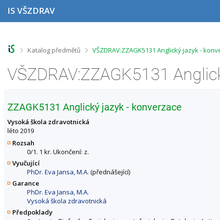
P
P
P
P
IS VŠZDRAV
ř
ř
ř
ř
e
e
e
e
s
s
s
s
k
k
k
k
o
o
o
o
>
>
Katalog předmětů
VŠZDRAV:ZZAGK5131 Anglický jazyk - konv
č
č
č
č
i
i
i
i
t
t
t
t
n
n
n
n
a
a
a
a
h
h
o
p
ZZAGK5131 Anglický jazyk - konverzace
o
l
b
a
r
a
s
t
Vysoká škola zdravotnická
n
v
a
i
léto 2019
í
i
h
č
Rozsah
l
č
k
0/1. 1 kr. Ukončení: z.
i
k
u
Vyučující
š
u
PhDr. Eva Jansa, M.A.
(přednášející)
t
u
Garance
PhDr. Eva Jansa, M.A.
Vysoká škola zdravotnická
Předpoklady