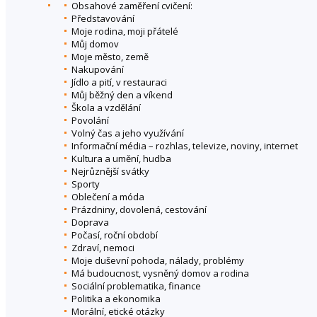
Obsahové zaměření cvičení:
Představování
Moje rodina, moji přátelé
Můj domov
Moje město, země
Nakupování
Jídlo a pití, v restauraci
Můj běžný den a víkend
Škola a vzdělání
Povolání
Volný čas a jeho využívání
Informační média – rozhlas, televize, noviny, internet
Kultura a umění, hudba
Nejrůznější svátky
Sporty
Oblečení a móda
Prázdniny, dovolená, cestování
Doprava
Počasí, roční období
Zdraví, nemoci
Moje duševní pohoda, nálady, problémy
Má budoucnost, vysněný domov a rodina
Sociální problematika, finance
Politika a ekonomika
Morální, etické otázky