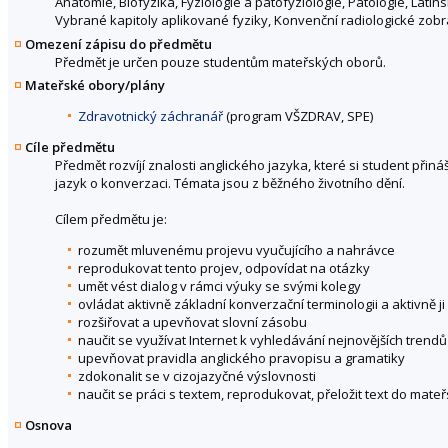
Anatomie, Biofyzika, Fyziologie a patofyziologie, Patologie, Latinsk
Vybrané kapitoly aplikované fyziky, Konvenční radiologické zo
Omezení zápisu do předmětu
Předmět je určen pouze studentům mateřských oborů.
Mateřské obory/plány
Zdravotnický záchranář
(program VŠZDRAV, SPE)
Cíle předmětu
Předmět rozvíjí znalosti anglického jazyka, které si student při
jazyk o konverzaci. Témata jsou z běžného životního dění.
Cílem předmětu je:
rozumět mluvenému projevu vyučujícího a nahrávce
reprodukovat tento projev, odpovídat na otázky
umět vést dialog v rámci výuky se svými kolegy
ovládat aktivně základní konverzační terminologii a aktivně
rozšiřovat a upevňovat slovní zásobu
naučit se využívat Internet k vyhledávání nejnovějších trendů
upevňovat pravidla anglického pravopisu a gramatiky
zdokonalit se v cizojazyčné výslovnosti
naučit se práci s textem, reprodukovat, přeložit text do mat
Osnova