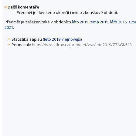
Další komentáře
Předmět je dovoleno ukončit i mimo zkouškové období.
Předmět je zařazen také v obdobích
léto 2015
,
zima 2015
,
léto 2016
,
zim
2021
.
Statistika zápisu (
léto 2019
,
nejnovější
)
Permalink:
https://is.vszdrav.cz/predmet/vsz/leto2019/ZZAGK5131