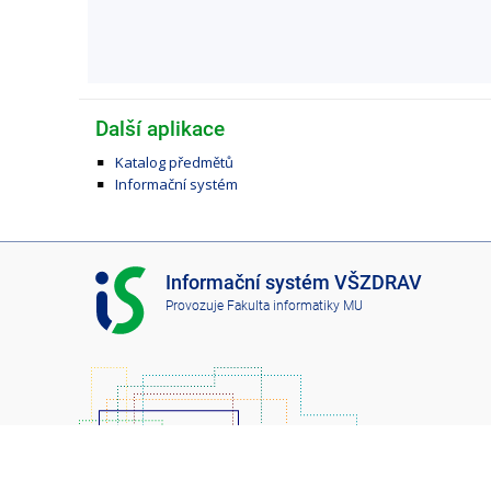
Další aplikace
Katalog předmětů
Informační systém
I
Informační systém VŠZDRAV
S
Provozuje
Fakulta informatiky MU
V
Š
Z
D
R
A
V