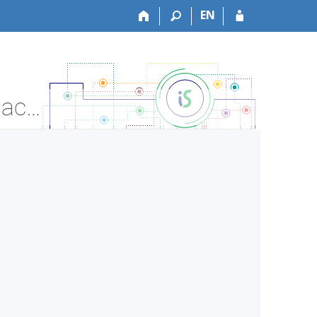
EN
VŠZDRAV:RATVS8411 Tělesná výchova a sport - Informace o předmětu