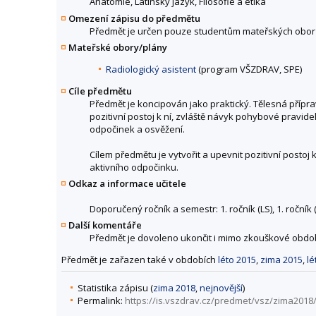
Anatomie, Latinský jazyk, Filosofie a etika
Omezení zápisu do předmětu
Předmět je určen pouze studentům mateřských obor
Mateřské obory/plány
Radiologický asistent
(program VŠZDRAV, SPE)
Cíle předmětu
Předmět je koncipován jako praktický. Tělesná přípr
pozitivní postoj k ní, zvláště návyk pohybové pravid
odpočinek a osvěžení.
Cílem předmětu je vytvořit a upevnit pozitivní posto
aktivního odpočinku.
Odkaz a informace učitele
Doporučený ročník a semestr: 1. ročník (LS), 1. ročník (ZS)
Další komentáře
Předmět je dovoleno ukončit i mimo zkouškové obdob
Předmět je zařazen také v obdobích
léto 2015
,
zima 2015
,
lé
Statistika zápisu (
zima 2018
,
nejnovější
)
Permalink:
https://is.vszdrav.cz/predmet/vsz/zima201