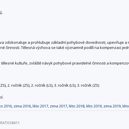
ů.
ava zdokonaluje a prohlubuje základní pohybové dovednosti, upevňuje a ro
elné činnosti. Tělesná výchova se také významně podílí na kompenzaci jedn
j k tělesné kultuře, zvláště návyk pohybové pravidelné činnosti a kompen
, 2. ročník (ZS), 2. ročník (LS), 3. ročník (LS), 3. ročník (ZS)
í.
to 2016
,
zima 2016
,
léto 2017
,
zima 2017
,
léto 2018
,
léto 2019
,
zima 2019
,
lét
8/RATVS8411