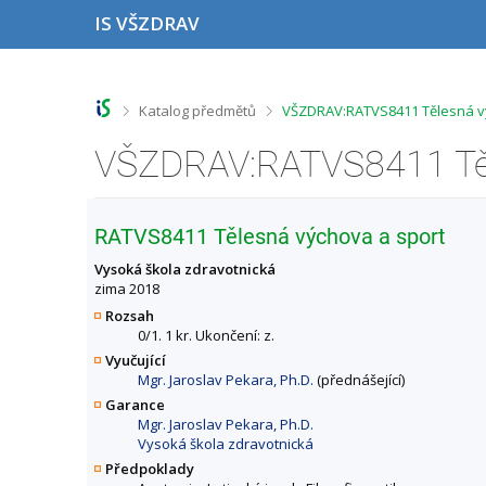
P
P
P
P
IS VŠZDRAV
ř
ř
ř
ř
e
e
e
e
s
s
s
s
k
k
k
k
o
o
o
o
>
>
Katalog předmětů
VŠZDRAV:RATVS8411 Tělesná vý
č
č
č
č
i
i
i
i
t
t
t
t
n
n
n
n
a
a
a
a
h
h
o
p
RATVS8411 Tělesná výchova a sport
o
l
b
a
r
a
s
t
Vysoká škola zdravotnická
n
v
a
i
zima 2018
í
i
h
č
Rozsah
l
č
k
0/1. 1 kr. Ukončení: z.
i
k
u
Vyučující
š
u
Mgr. Jaroslav Pekara, Ph.D.
(přednášející)
t
u
Garance
Mgr. Jaroslav Pekara, Ph.D.
Vysoká škola zdravotnická
Předpoklady