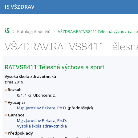
P
P
P
P
IS VŠZDRAV
ř
ř
ř
ř
e
e
e
e
s
s
s
s
k
k
k
k
o
o
o
o
>
>
Katalog předmětů
VŠZDRAV:RATVS8411 Tělesná výchova a spo
č
č
č
č
i
i
i
i
t
t
t
t
n
n
n
n
a
a
a
a
h
h
o
p
RATVS8411 Tělesná výchova a sport
o
l
b
a
r
a
s
t
Vysoká škola zdravotnická
n
v
a
i
zima 2019
í
i
h
č
Rozsah
l
č
k
0/1. 1 kr. Ukončení: z.
i
k
u
Vyučující
š
u
Mgr. Jaroslav Pekara, Ph.D.
(přednášející)
t
u
Garance
Mgr. Jaroslav Pekara, Ph.D.
Vysoká škola zdravotnická
Předpoklady