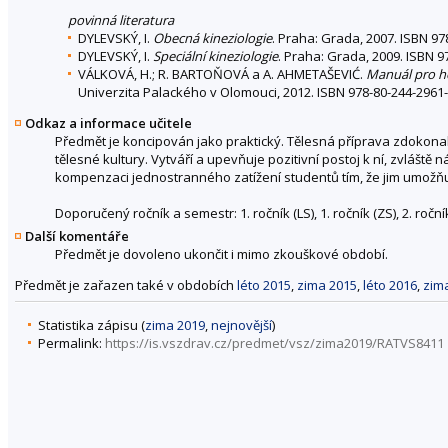
povinná literatura
DYLEVSKÝ, I.
Obecná kineziologie
. Praha: Grada, 2007. ISBN 97
DYLEVSKÝ, I.
Speciální kineziologie
. Praha: Grada, 2009. ISBN 9
VÁLKOVÁ, H.; R. BARTOŇOVÁ a A. AHMETAŠEVIĆ.
Manuál pro ho
Univerzita Palackého v Olomouci, 2012. ISBN 978-80-244-2961
Odkaz a informace učitele
Předmět je koncipován jako praktický. Tělesná příprava zdokona
tělesné kultury. Vytváří a upevňuje pozitivní postoj k ní, zvláš
kompenzaci jednostranného zatížení studentů tím, že jim umožňu
Doporučený ročník a semestr: 1. ročník (LS), 1. ročník (ZS), 2. ročník (
Další komentáře
Předmět je dovoleno ukončit i mimo zkouškové období.
Předmět je zařazen také v obdobích
léto 2015
,
zima 2015
,
léto 2016
,
zim
Statistika zápisu (
zima 2019
,
nejnovější
)
Permalink:
https://is.vszdrav.cz/predmet/vsz/zima2019/RATVS8411