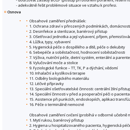
- dodržovat zásady BOZP (postup při bodném poranění, řešení nás
- adekvátně řešit problémové situace ve vztahu k profesi.
Osnova
Obsahové zaměření přednášek:
1. Ochrana zdraví v přirozených podmínkách, domácnost
2. Desinfekce a sterilizace, bariérový přístup
3. Ošetřovací jednotka a její vybavení, příjem, přemisťov
4. Lůžka, typy, vybavení
5. Hygienická péče o dospělého a dítě, péče o dekubity
6. Sebepéče a soběstačnost, hodnocení soběstačnosti
7. Výživa, nutriční péče, dietní systém, enterální a parent
8. Vylučování moče a stolice
9. Fyziologické funkce – TT, TK, P a dýchání, vědomí
10. Inhalační a kyslíková terapie
11. Odběry biologického materiálu
12. Léčivé přípravky
13. Speciální ošetřovatelské činnosti: centrální žilní přís
14. Speciální činnosti v před a pooperační péči o pacienta
15. Asistence při punkcích, endoskopiích, aplikaci transf
16. Péče o terminálně nemocné
Obsahové zaměření cvičení (probíhá v odborné učebně neb
1. Mytí rukou, bariérový přístup
2. Hygiena u hospitalizovaného pacienta, hygienická pé