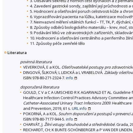
3. Odsávání sekretů z horních cest dýchacích a z permanen
4. Zavedení gastrické sondy, zajištění její průchodnosti a
5. Hodnocení a ošetřování poruch celistvosti kůže a chro
6. Vyprazdňování pacienta na lůžku, katetrizace močov
7. Neinvazivní měření vitálních funkcí – TT, TK, P, dýchání
8. Způsoby odběrů biologického materiálu – krev, moč, sto
9. Podávání léků ve zdravotnických zařízeních, skladování
10. Hodnocení a ošetřování centrálního a periferního žiln
11. Způsoby péče zemřelé tělo
Literatura
povinná literatura
VEVERKOVÁ, E a KOL.
Ošetřovatelské postupy pro zdravotnické
DINGOVÁ, ŠLIKOVÁ; L LIDICKÁ a L VRABELOVÁ.
Základy ošetřov
ISBN 978-80-271-2324-7.
info
doporučená literatura
GOULD, C V a C A UMSCHEID R K AGARWALD ET AL. Guideline for
Healthcare Infection Control Practices Advisory Committee a
Catheter-Associated Urinary Tract Infections 2009
. Healthcare
and Prevention, 2019, 61 s.
URL
info
POKORNÁ, A a KOL.
Souhrn doporučení a postupů v prevenci a 
ISBN 978-80-7177-944-5.
info
CHARVÁT, J.
Žilní vstupy: dlouhodobé a střednědobé.
Grada, 20
REICHARDT, CH; K BUNTE-SCHÖNBERGER a P VAN DER LINDEN