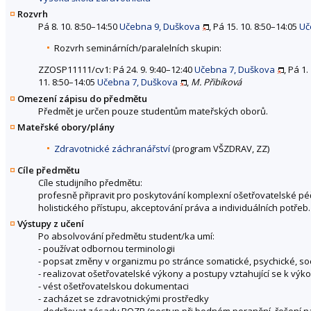
Rozvrh
Pá 8. 10. 8:50–14:50
Učebna 9, Duškova
, Pá 15. 10. 8:50–14:05
Uč
Rozvrh seminárních/paralelních skupin:
ZZOSP11111/cv1: Pá 24. 9. 9:40–12:40
Učebna 7, Duškova
, Pá 1
11. 8:50–14:05
Učebna 7, Duškova
,
M. Přibíková
Omezení zápisu do předmětu
Předmět je určen pouze studentům mateřských oborů.
Mateřské obory/plány
Zdravotnické záchranářství
(program VŠZDRAV, ZZ)
Cíle předmětu
Cíle studijního předmětu:
profesně připravit pro poskytování komplexní ošetřovatelské p
holistického přístupu, akceptování práva a individuálních potřeb.
Výstupy z učení
Po absolvování předmětu student/ka umí:
- používat odbornou terminologii
- popsat změny v organizmu po stránce somatické, psychické, soci
- realizovat ošetřovatelské výkony a postupy vztahující se k výk
- vést ošetřovatelskou dokumentaci
- zacházet se zdravotnickými prostředky