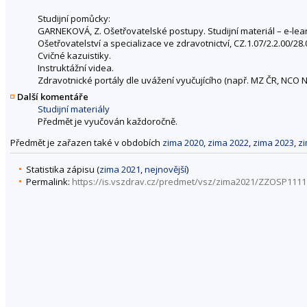
Studijní pomůcky:
GARNEKOVÁ, Z. Ošetřovatelské postupy. Studijní materiál – e-le
Ošetřovatelství a specializace ve zdravotnictví, CZ.1.07/2.2.00/28.
Cvičné kazuistiky.
Instruktážní videa.
Zdravotnické portály dle uvážení vyučujícího (např. MZ ČR, NCO 
Další komentáře
Studijní materiály
Předmět je vyučován každoročně.
Předmět je zařazen také v obdobích
zima 2020
,
zima 2022
,
zima 2023
,
z
Statistika zápisu (
zima 2021
,
nejnovější
)
Permalink:
https://is.vszdrav.cz/predmet/vsz/zima2021/ZZOSP1111