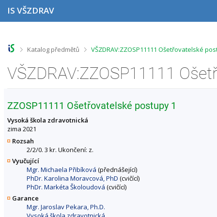
P
P
P
P
IS VŠZDRAV
ř
ř
ř
ř
e
e
e
e
s
s
s
s
k
k
k
k
o
o
o
o
>
>
Katalog předmětů
VŠZDRAV:ZZOSP11111 Ošetřovatelské postu
č
č
č
č
i
i
i
i
t
t
t
t
n
n
n
n
a
a
a
a
h
h
o
p
ZZOSP11111 Ošetřovatelské postupy 1
o
l
b
a
r
a
s
t
Vysoká škola zdravotnická
n
v
a
i
zima 2021
í
i
h
č
Rozsah
l
č
k
2/2/0. 3 kr. Ukončení: z.
i
k
u
Vyučující
š
u
Mgr. Michaela Přibíková
(přednášející)
t
PhDr. Karolina Moravcová, PhD
(cvičící)
u
PhDr. Markéta Školoudová
(cvičící)
Garance
Mgr. Jaroslav Pekara, Ph.D.
Vysoká škola zdravotnická