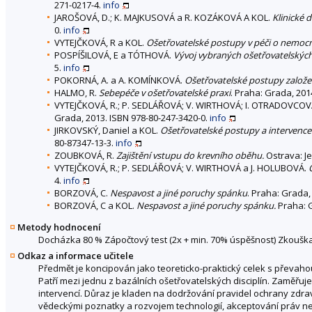
271-0217-4.
info
JAROŠOVÁ, D.; K. MAJKUSOVÁ a R. KOZÁKOVÁ A KOL.
Klinické 
0.
info
VYTEJČKOVÁ, R a KOL.
Ošetřovatelské postupy v péči o nemocné 
POSPÍŠILOVÁ, E a TÓTHOVÁ.
Vývoj vybraných ošetřovatelskýc
5.
info
POKORNÁ, A. a A. KOMÍNKOVÁ.
Ošetřovatelské postupy založen
HALMO, R.
Sebepéče v ošetřovatelské praxi
. Praha: Grada, 201
VYTEJČKOVÁ, R.; P. SEDLÁŘOVÁ; V. WIRTHOVÁ; I. OTRADOVCOV
Grada, 2013. ISBN 978-80-247-3420-0.
info
JIRKOVSKÝ, Daniel a KOL.
Ošetřovatelské postupy a intervence
80-87347-13-3.
info
ZOUBKOVÁ, R.
Zajištění vstupu do krevního oběhu.
Ostrava: Je
VYTEJČKOVÁ, R.; P. SEDLÁŘOVÁ; V. WIRTHOVÁ a J. HOLUBOVÁ.
4.
info
BORZOVÁ, C.
Nespavost a jiné poruchy spánku
. Praha: Grada,
BORZOVÁ, C a KOL.
Nespavost a jiné poruchy spánku.
Praha: G
Metody hodnocení
Docházka 80 % Zápočtový test (2x + min. 70% úspěšnost) Zkoušk
Odkaz a informace učitele
Předmět je koncipován jako teoreticko-praktický celek s převaho
Patří mezi jednu z bazálních ošetřovatelských disciplín. Zaměřu
intervencí. Důraz je kladen na dodržování pravidel ochrany zdrav
vědeckými poznatky a rozvojem technologií, akceptování práv n