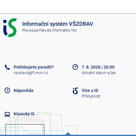
I
Informační systém VŠZDRAV
S
Provozuje
Fakulta informatiky MU
V
Š
Z
D
R
A
Potřebujete poradit?
7. 8. 2026
|
20:00
V
vszdravis@fi.muni.cz
Aktuální datum a čas
Nápověda
Více o IS
Přístupnost
Klasický IS