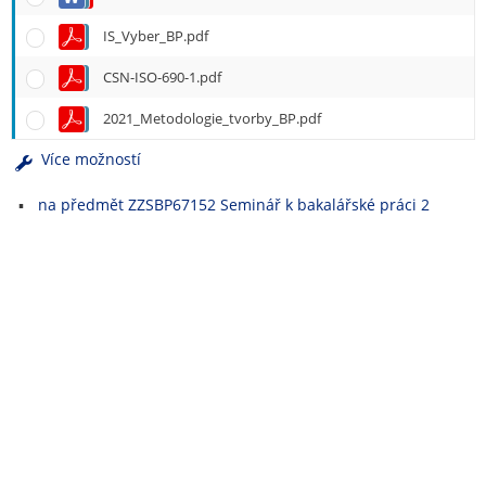
e
n
IS_Vyber_BP.pdf
u
CSN-ISO-690-1.pdf
2021_Metodologie_tvorby_BP.pdf
Více možností
na předmět ZZSBP67152 Seminář k bakalářské práci 2