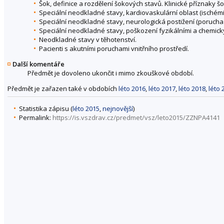
Šok, definice a rozdělení šokových stavů. Klinické příznaky š
Speciální neodkladné stavy, kardiovaskulární oblast (ischémi
Speciální neodkladné stavy, neurologická postižení (porucha
Speciální neodkladné stavy, poškození fyzikálními a chemickými
Neodkladné stavy v těhotenství.
Pacienti s akutními poruchami vnitřního prostředí.
Další komentáře
Předmět je dovoleno ukončit i mimo zkouškové období.
Předmět je zařazen také v obdobích
léto 2016
,
léto 2017
,
léto 2018
,
léto 
Statistika zápisu (
léto 2015
,
nejnovější
)
Permalink:
https://is.vszdrav.cz/predmet/vsz/leto2015/ZZNPA4141