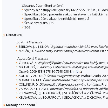
Obsahové zaměření cvičení:
Výkony a postupy (dle vyhlášky MZ č. 55/2011 Sb., § 3 odst.
Specifika péče u pacientů s akutním stavem, v kritickém 
Specifika péče u akutních infekčních nemocí
Školící středisko ZZS
ZOS
Literatura
povinná literatura
ŠEBLOVÁ, J. a J. KNOR.
Urgentní medicína v klinické praxi lékaře
MASÁR, O.
Akútne stavy v ambulancii praktického lekára
. Plze
doporučená literatura
ČEPICOVÁ, K.
Nejčastější právní situace: rádce pro každý den
. 
MICHALSKÝ, R.
Kapitoly z obecné traumatologie, traumatologie 
Opavě, 2009. ISBN 978-80-7248-538-3.
info
KOLEKTIV AUTORŮ.
Sestra a urgentní stavy
. Praha: Grada, 200
MARINELLA, M.A.
Často přehlédnuté diagnózy v akutní péči
. Pr
COLLINS, R. D.
Diferenciální diagnostika prvního kontaktu
. Pra
ZADÁK, Z. a E. HAVEL.
Intenzivní medicína na principech vnitřní
KELNAROVÁ, J.; J. TOUFAROVÁ; J. SEDLÁČKOVÁ a Z. ČÍKOVÁ.
Prv
KELNAROVÁ, J.; J. TOUFAROVÁ; J. SEDLÁČKOVÁ a Z. ČÍKOVÁ.
Prv
Metody hodnocení