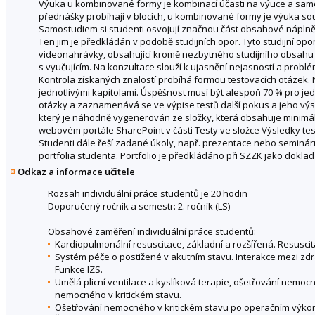
Výuka u kombinované formy je kombinací účasti na výuce a samos
přednášky probíhají v blocích, u kombinované formy je výuka so
Samostudiem si studenti osvojují značnou část obsahové nápln
Ten jim je předkládán v podobě studijních opor. Tyto studijní op
videonahrávky, obsahující kromě nezbytného studijního obsahu i
s vyučujícím. Na konzultace slouží k ujasnění nejasností a problém
Kontrola získaných znalostí probíhá formou testovacích otázek.
jednotlivými kapitolami. Úspěšnost musí být alespoň 70 % pro je
otázky a zaznamenává se ve výpise testů další pokus a jeho výs
který je náhodně vygenerován ze složky, která obsahuje minimál
webovém portále SharePoint v části Testy ve složce Výsledky test
Studenti dále řeší zadané úkoly, např. prezentace nebo seminárn
portfolia studenta. Portfolio je předkládáno při SZZK jako dokla
Odkaz a informace učitele
Rozsah individuální práce studentů je 20 hodin
Doporučený ročník a semestr: 2. ročník (LS)
Obsahové zaměření individuální práce studentů:
Kardiopulmonální resuscitace, základní a rozšířená. Resuscit
Systém péče o postižené v akutním stavu. Interakce mezi z
Funkce IZS.
Umělá plicní ventilace a kyslíková terapie, ošetřování nemo
nemocného v kritickém stavu.
Ošetřování nemocného v kritickém stavu po operačním výkonu