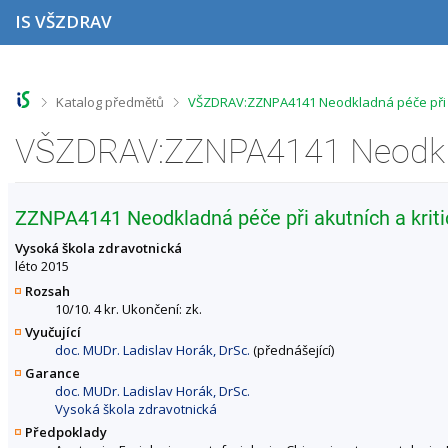
P
P
P
P
IS VŠZDRAV
ř
ř
ř
ř
e
e
e
e
s
s
s
s
k
k
k
k
o
o
o
o
>
>
Katalog předmětů
VŠZDRAV:ZZNPA4141 Neodkladná péče při a
č
č
č
č
i
i
i
i
t
t
t
t
n
n
n
n
a
a
a
a
h
h
o
p
ZZNPA4141 Neodkladná péče při akutních a kriti
o
l
b
a
r
a
s
t
Vysoká škola zdravotnická
n
v
a
i
léto 2015
í
i
h
č
Rozsah
l
č
k
10/10. 4 kr. Ukončení: zk.
i
k
u
Vyučující
š
u
doc. MUDr. Ladislav Horák, DrSc.
(přednášející)
t
u
Garance
doc. MUDr. Ladislav Horák, DrSc.
Vysoká škola zdravotnická
Předpoklady