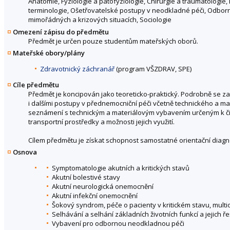
Anatomie, Fyziologie a patofyziologie, Chirurgie a traumatologie,
terminologie, Ošetřovatelské postupy v neodkladné péči, Odborn
mimořádných a krizových situacích, Sociologie
Omezení zápisu do předmětu
Předmět je určen pouze studentům mateřských oborů.
Mateřské obory/plány
Zdravotnický záchranář
(program VŠZDRAV, SPE)
Cíle předmětu
Předmět je koncipován jako teoreticko-praktický. Podrobně se z
i dalšími postupy v přednemocniční péči včetně technického a m
seznámení s technickým a materiálovým vybavením určeným k činnos
transportní prostředky a možnosti jejich využití.
Cílem předmětu je získat schopnost samostatné orientační diagn
Osnova
Symptomatologie akutních a kritických stavů
Akutní bolestivé stavy
Akutní neurologická onemocnění
Akutní infekční onemocnění
Šokový syndrom, péče o pacienty v kritickém stavu, mult
Selhávání a selhání základních životních funkcí a jejich ř
Vybavení pro odbornou neodkladnou péči