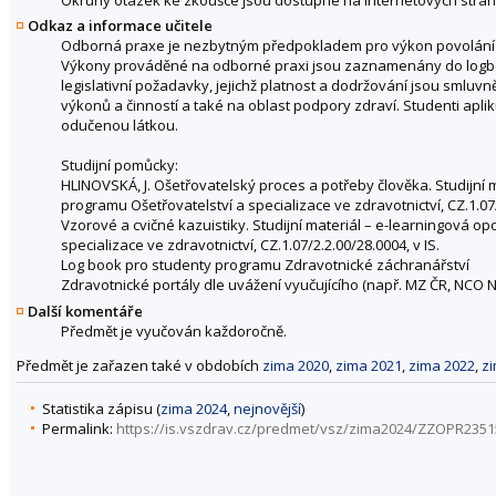
Okruhy otázek ke zkoušce jsou dostupné na internetových strán
Odkaz a informace učitele
Odborná praxe je nezbytným předpokladem pro výkon povolání 
Výkony prováděné na odborné praxi jsou zaznamenány do logbook
legislativní požadavky, jejichž platnost a dodržování jsou smluvn
výkonů a činností a také na oblast podpory zdraví. Studenti aplik
odučenou látkou.
Studijní pomůcky:
HLINOVSKÁ, J. Ošetřovatelský proces a potřeby člověka. Studijní 
programu Ošetřovatelství a specializace ve zdravotnictví, CZ.1.07/
Vzorové a cvičné kazuistiky. Studijní materiál – e-learningová o
specializace ve zdravotnictví, CZ.1.07/2.2.00/28.0004, v IS.
Log book pro studenty programu Zdravotnické záchranářství
Zdravotnické portály dle uvážení vyučujícího (např. MZ ČR, NCO 
Další komentáře
Předmět je vyučován každoročně.
Předmět je zařazen také v obdobích
zima 2020
,
zima 2021
,
zima 2022
,
z
Statistika zápisu (
zima 2024
,
nejnovější
)
Permalink:
https://is.vszdrav.cz/predmet/vsz/zima2024/ZZOPR2351