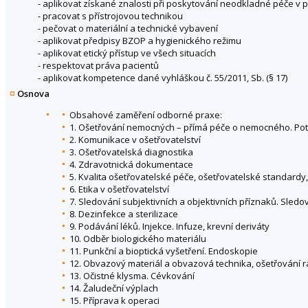
- aplikovat získané znalosti při poskytování neodkladné péče v
- pracovat s přístrojovou technikou
- pečovat o materiální a technické vybavení
- aplikovat předpisy BZOP a hygienického režimu
- aplikovat etický přístup ve všech situacích
- respektovat práva pacientů
- aplikovat kompetence dané vyhláškou č. 55/2011, Sb. (§ 17)
Osnova
Obsahové zaměření odborné praxe:
1. Ošetřování nemocných – přímá péče o nemocného. P
2. Komunikace v ošetřovatelství
3. Ošetřovatelská diagnostika
4. Zdravotnická dokumentace
5. Kvalita ošetřovatelské péče, ošetřovatelské standardy,
6. Etika v ošetřovatelství
7. Sledování subjektivních a objektivních příznaků. Sledo
8. Dezinfekce a sterilizace
9. Podávání léků. Injekce. Infuze, krevní deriváty
10. Odběr biologického materiálu
11. Punkční a bioptická vyšetření. Endoskopie
12. Obvazový materiál a obvazová technika, ošetřování 
13. Očistné klysma. Cévkování
14. Žaludeční výplach
15. Příprava k operaci