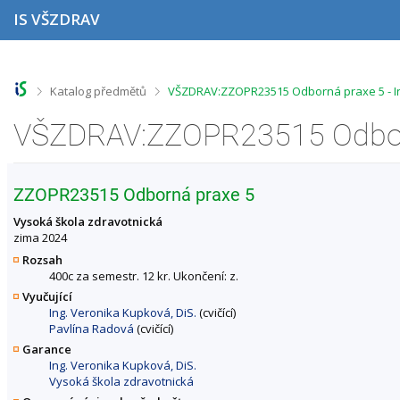
P
P
P
P
IS VŠZDRAV
ř
ř
ř
ř
e
e
e
e
s
s
s
s
k
k
k
k
o
o
o
o
>
>
Katalog předmětů
VŠZDRAV:ZZOPR23515 Odborná praxe 5 - I
č
č
č
č
i
i
i
i
t
t
t
t
n
n
n
n
a
a
a
a
h
h
o
p
ZZOPR23515 Odborná praxe 5
o
l
b
a
r
a
s
t
Vysoká škola zdravotnická
n
v
a
i
zima 2024
í
i
h
č
Rozsah
l
č
k
400c za semestr. 12 kr. Ukončení: z.
i
k
u
Vyučující
š
u
Ing. Veronika Kupková, DiS.
(cvičící)
t
Pavlína Radová
(cvičící)
u
Garance
Ing. Veronika Kupková, DiS.
Vysoká škola zdravotnická