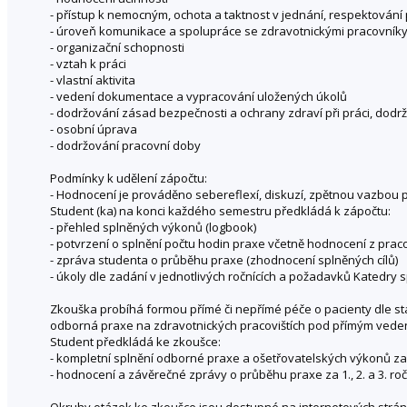
- přístup k nemocným, ochota a taktnost v jednání, respektování
- úroveň komunikace a spolupráce se zdravotnickými pracovník
- organizační schopnosti
- vztah k práci
- vlastní aktivita
- vedení dokumentace a vypracování uložených úkolů
- dodržování zásad bezpečnosti a ochrany zdraví při práci, dodr
- osobní úprava
- dodržování pracovní doby
Podmínky k udělení zápočtu:
- Hodnocení je prováděno sebereflexí, diskuzí, zpětnou vazbou 
Student (ka) na konci každého semestru předkládá k zápočtu:
- přehled splněných výkonů (logbook)
- potvrzení o splnění počtu hodin praxe včetně hodnocení z praco
- zpráva studenta o průběhu praxe (zhodnocení splněných cílů)
- úkoly dle zadání v jednotlivých ročnících a požadavků Katedry s
Zkouška probíhá formou přímé či nepřímé péče o pacienty dle sta
odborná praxe na zdravotnických pracovištích pod přímým vede
Student předkládá ke zkoušce:
- kompletní splnění odborné praxe a ošetřovatelských výkonů za 1.
- hodnocení a závěrečné zprávy o průběhu praxe za 1., 2. a 3. roč