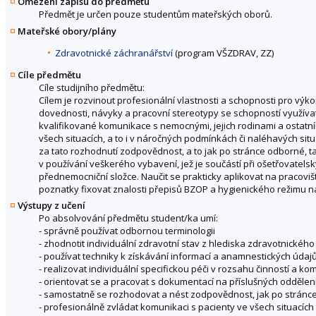
Omezení zápisu do předmětu
Předmět je určen pouze studentům mateřských oborů.
Mateřské obory/plány
Zdravotnické záchranářství
(program VŠZDRAV, ZZ)
Cíle předmětu
Cíle studijního předmětu:
Cílem je rozvinout profesionální vlastnosti a schopnosti pro vý
dovednosti, návyky a pracovní stereotypy se schopností využíva
kvalifikované komunikace s nemocnými, jejich rodinami a ostatním
všech situacích, a to i v náročných podmínkách či naléhavých si
za tato rozhodnutí zodpovědnost, a to jak po stránce odborné, t
v používání veškerého vybavení, jež je součástí při ošetřovate
přednemocniční složce. Naučit se prakticky aplikovat na pracoviš
poznatky fixovat znalosti přepisů BZOP a hygienického režimu n
Výstupy z učení
Po absolvování předmětu student/ka umí:
- správně používat odbornou terminologii
- zhodnotit individuální zdravotní stav z hlediska zdravotnickéh
- používat techniky k získávání informací a anamnestických údaj
- realizovat individuální specifickou péči v rozsahu činností a 
- orientovat se a pracovat s dokumentací na příslušných oddělen
- samostatně se rozhodovat a nést zodpovědnost, jak po stránc
- profesionálně zvládat komunikaci s pacienty ve všech situacích