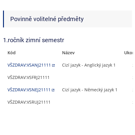
Povinně volitelné předměty
1.ročník zimní semestr
Kód
Název
Ukon
VŠZDRAV:VSANJ21111
Cizí jazyk - Anglický jazyk 1
z
VŠZDRAV:VSFRJ21111
z
VŠZDRAV:VSNEJ21111
Cizí jazyk - Německý jazyk 1
z
VŠZDRAV:VSRUJ21111
z