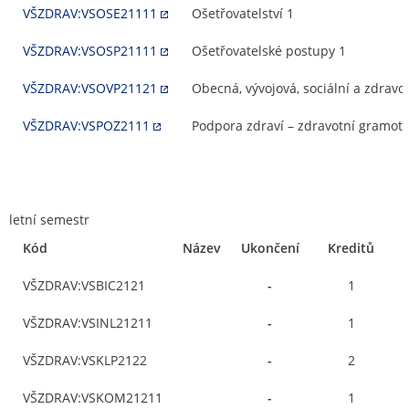
VŠZDRAV:VSOSE21111
Ošetřovatelství 1
VŠZDRAV:VSOSP21111
Ošetřovatelské postupy 1
VŠZDRAV:VSOVP21121
Obecná, vývojová, sociální a zdravo
VŠZDRAV:VSPOZ2111
Podpora zdraví – zdravotní gramot
letní semestr
Kód
Název
Ukončení
Kreditů
VŠZDRAV:VSBIC2121
-
1
VŠZDRAV:VSINL21211
-
1
VŠZDRAV:VSKLP2122
-
2
VŠZDRAV:VSKOM21211
-
1