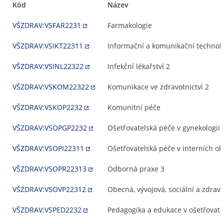
Kód
Název
VŠZDRAV:VSFAR2231
Farmakologie
VŠZDRAV:VSIKT22311
Informační a komunikační technolog
VŠZDRAV:VSINL22322
Infekční lékařství 2
VŠZDRAV:VSKOM22322
Komunikace ve zdravotnictví 2
VŠZDRAV:VSKOP2232
Komunitní péče
VŠZDRAV:VSOPGP2232
Ošetřovatelská péče v gynekologii 
VŠZDRAV:VSOPI22311
Ošetřovatelská péče v interních o
VŠZDRAV:VSOPR22313
Odborná praxe 3
VŠZDRAV:VSOVP22312
Obecná, vývojová, sociální a zdrav
VŠZDRAV:VSPED2232
Pedagogika a edukace v ošetřovatel