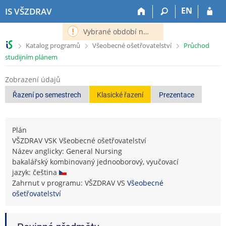
P
P
P
P
EN
IS VŠZDRAV
ř
ř
ř
ř
e
e
e
e
Vybrané období nemá definováno následující období.
s
s
s
s
>
>
>
Katalog programů
Všeobecné ošetřovatelství
Průchod
k
k
k
k
studijním plánem
o
o
o
o
č
č
č
č
Zobrazení údajů
i
i
i
i
t
t
t
t
Řazení po semestrech
Klasické řazení
Prezentace
n
n
n
n
a
a
a
a
h
h
o
p
Plán
o
l
b
a
VŠZDRAV VSK Všeobecné ošetřovatelství
r
a
s
t
Název anglicky: General Nursing
n
v
a
i
bakalářský kombinovaný jednooborový, vyučovací
í
i
h
č
jazyk: čeština
l
č
k
Zahrnut v programu: VŠZDRAV VS
Všeobecné
i
k
u
ošetřovatelství
š
u
t
u