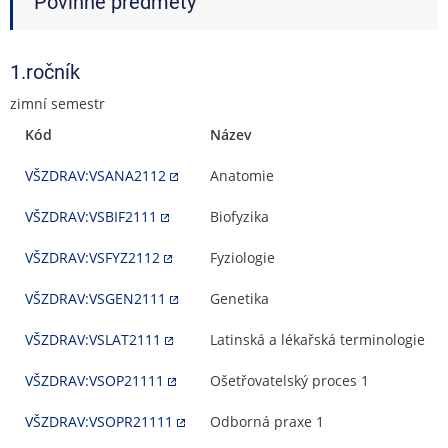
Povinné předměty
1.ročník
zimní semestr
Kód
Název
VŠZDRAV:VSANA2112
Anatomie
VŠZDRAV:VSBIF2111
Biofyzika
VŠZDRAV:VSFYZ2112
Fyziologie
VŠZDRAV:VSGEN2111
Genetika
VŠZDRAV:VSLAT2111
Latinská a lékařská terminologie
VŠZDRAV:VSOP21111
Ošetřovatelský proces 1
VŠZDRAV:VSOPR21111
Odborná praxe 1