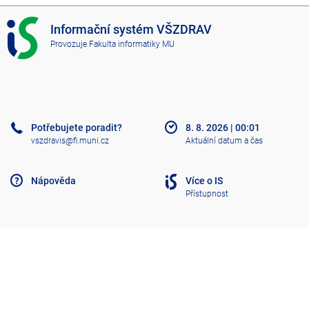
I
Informační systém VŠZDRAV
S
Provozuje
Fakulta informatiky MU
V
Š
Z
D
R
A
Potřebujete poradit?
8. 8. 2026
|
00:01
V
vszdravis@fi.muni.cz
Aktuální datum a čas
Nápověda
Více o IS
Přístupnost
Klasický IS
Nahoru