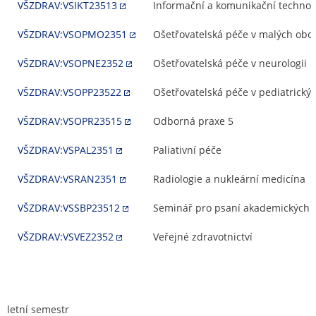
VŠZDRAV:VSIKT23513
Informační a komunikační technolo
VŠZDRAV:VSOPMO2351
Ošetřovatelská péče v malých obo
VŠZDRAV:VSOPNE2352
Ošetřovatelská péče v neurologii
VŠZDRAV:VSOPP23522
Ošetřovatelská péče v pediatrický
VŠZDRAV:VSOPR23515
Odborná praxe 5
VŠZDRAV:VSPAL2351
Paliativní péče
VŠZDRAV:VSRAN2351
Radiologie a nukleární medicína
VŠZDRAV:VSSBP23512
Seminář pro psaní akademických p
VŠZDRAV:VSVEZ2352
Veřejné zdravotnictví
letní semestr