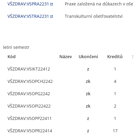
VŠZDRAV:VSPRA2231
Praxe založená na důkazech v ošetř
VŠZDRAV:VSTRA2231
Transkulturní ošetřovatelství
letní semestr
Kód
Název
Ukončení
Kreditů
S
VŠZDRAV:VSIKT22412
z
1
VŠZDRAV:VSOPCH2242
zk
4
VŠZDRAV:VSOPG2242
zk
1
VŠZDRAV:VSOPI22422
zk
2
VŠZDRAV:VSOPP22411
z
1
VŠZDRAV:VSOPR22414
z
17