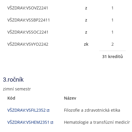
VŠZDRAV:VSOVZ2241
z
1
VŠZDRAV:VSSBP22411
z
1
VŠZDRAV:VSSOC2241
z
1
VŠZDRAV:VSVYO2242
zk
2
31 kreditů
3.ročník
zimní semestr
Kód
Název
VŠZDRAV:VSFIL2352
Filozofie a zdravotnická etika
VŠZDRAV:VSHEM2351
Hematologie a transfúzní medicín