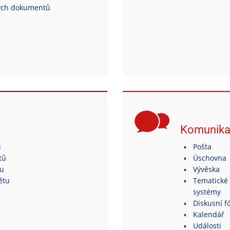
ých dokumentů
Komunik
ů
Pošta
tů
Úschovna
tu
Vývěska
ětu
Tematické 
systémy
Diskusní fó
Kalendář
Události