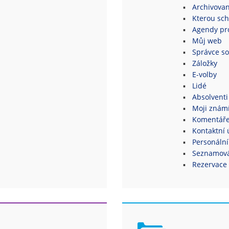
Archivovan
Kterou sch
Agendy pro
Můj web
Správce s
Záložky
E-volby
Lidé
Absolventi
Moji znám
Komentář
Kontaktní 
Personální
Seznamová
Rezervace 