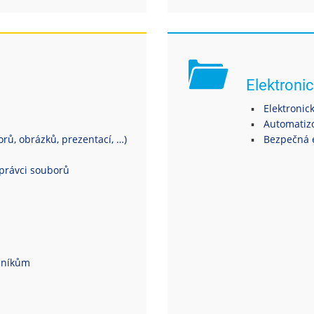
Elektronic
Elektronic
Automatiz
ů, obrázků, prezentací, …)
Bezpečná 
právci souborů
dníkům