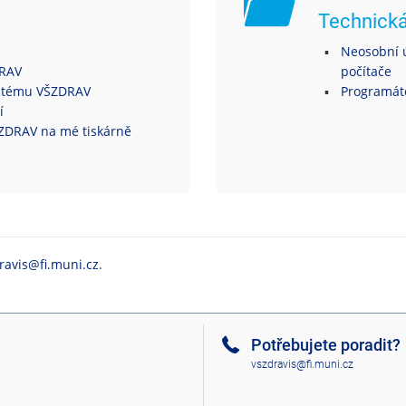
Technick
Neosobní ú
DRAV
počítače
ystému VŠZDRAV
Programáto
í
VŠZDRAV na mé tiskárně
ravis@fi.muni.cz
.
Potřebujete poradit?
vszdravis@fi.muni.cz