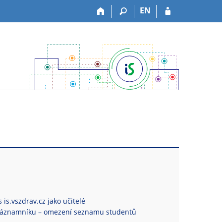
EN
 is.vszdrav.cz jako učitelé
Záznamníku – omezení seznamu studentů