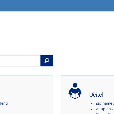
Vyhledat
Učitel
denti
Začínáme s
Vstup do 