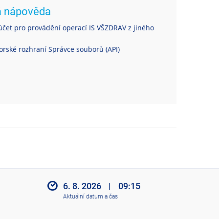
á nápověda
čet pro provádění operací IS VŠZDRAV z jiného
rské rozhraní Správce souborů (API)
6. 8. 2026
|
09:15
Aktuální datum a čas