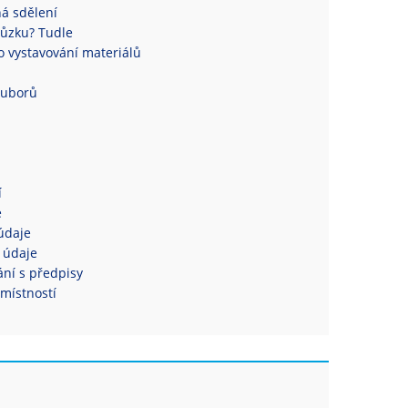
á sdělení
ůzku? Tudle
 vystavování materiálů
ouborů
í
e
údaje
 údaje
ní s předpisy
místností