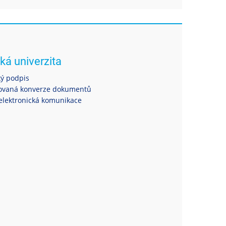
ká univerzita
ký podpis
ovaná konverze dokumentů
elektronická komunikace