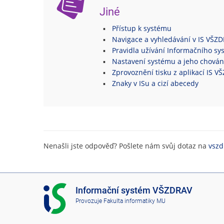
Jiné
Přístup k systému
Navigace a vyhledávání v IS VŠZ
Pravidla užívání Informačního s
Nastavení systému a jeho chován
Zprovoznění tisku z aplikací IS 
Znaky v ISu a cizí abecedy
Nenašli jste odpověď? Pošlete nám svůj dotaz na
vszd
I
Informační systém VŠZDRAV
S
Provozuje
Fakulta informatiky MU
V
Š