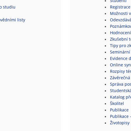
Studenti
o studiu
Registrace
Možnosti v
vědními listy
Odevzdává
Poznámkov
Hodnocení
Zkušební 
Tipy pro z
Seminární
Evidence 
Online syn
Rozpisy té
Závěrečná 
Správa po
Studentsk
Katalog p
Školitel
Publikace
Publikace 
Životopisy